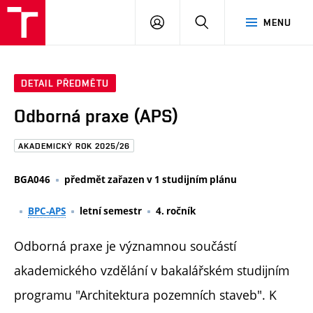
FAST
PŘIHLÁSIT
HLEDAT
MENU
VUT
SE
Brno
DETAIL PŘEDMĚTU
Odborná praxe (APS)
AKADEMICKÝ ROK 2025/26
BGA046
předmět zařazen v 1 studijním plánu
BPC-APS
letní semestr
4. ročník
Odborná praxe je významnou součástí
akademického vzdělání v bakalářském studijním
programu "Architektura pozemních staveb". K