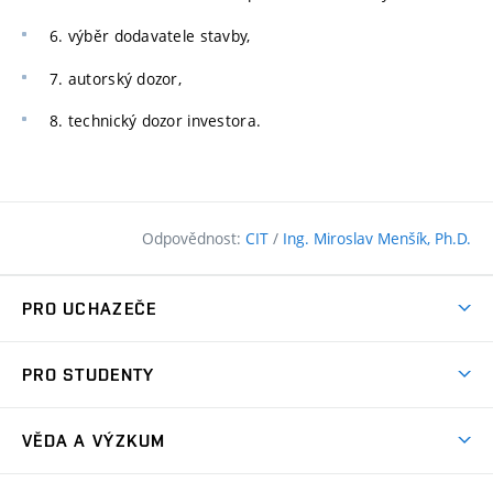
6. výběr dodavatele stavby,
7. autorský dozor,
8. technický dozor investora.
Odpovědnost:
CIT
/
Ing. Miroslav Menšík, Ph.D.
PRO UCHAZEČE
Pojďte na FAST
PRO STUDENTY
Nabídka programů
Časový plán studia
Přijímačky
VĚDA A VÝZKUM
Studijní programy
Zápisy
Úspěchy