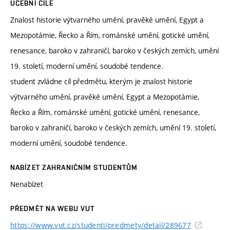
UČEBNÍ CÍLE
Znalost historie výtvarného umění, pravěké umění, Egypt a
Mezopotámie, Řecko a Řím, románské umění, gotické umění,
renesance, baroko v zahraničí, baroko v českých zemích, umění
19. století, moderní umění, soudobé tendence.
student zvládne cíl předmětu, kterým je znalost historie
výtvarného umění, pravěké umění, Egypt a Mezopotámie,
Řecko a Řím, románské umění, gotické umění, renesance,
baroko v zahraničí, baroko v českých zemích, umění 19. století,
moderní umění, soudobé tendence.
NABÍZET ZAHRANIČNÍM STUDENTŮM
Nenabízet
PŘEDMĚT NA WEBU VUT
https://www.vut.cz/studenti/predmety/detail/289677