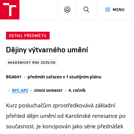
FAST
PŘIHLÁSIT
HLEDAT
MENU
VUT
SE
Brno
DETAIL PŘEDMĚTU
Dějiny výtvarného umění
AKADEMICKÝ ROK 2025/26
BGA041
předmět zařazen v 1 studijním plánu
BPC-APS
zimní semestr
4. ročník
Kurz posluchačům zprostředkovává základní
přehled dějin umění od Karolinské renesance po
současnost. Je koncipován jako série přednášek