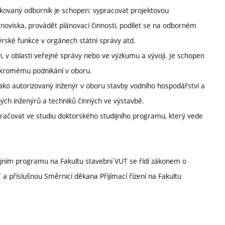
ifikovaný odborník je schopen: vypracovat projektovou
noviska, provádět plánovací činnosti, podílet se na odborném
ýrské funkce v orgánech státní správy atd.
, v oblasti veřejné správy nebo ve výzkumu a vývoji. Je schopen
ukromému podnikání v oboru.
ako autorizovaný inženýr v oboru stavby vodního hospodářství a
ch inženýrů a techniků činných ve výstavbě.
ačovat ve studiu doktorského studijního programu, který vede
ijním programu na Fakultu stavební VUT se řídí zákonem o
a příslušnou Směrnicí děkana Přijímací řízení na Fakultu