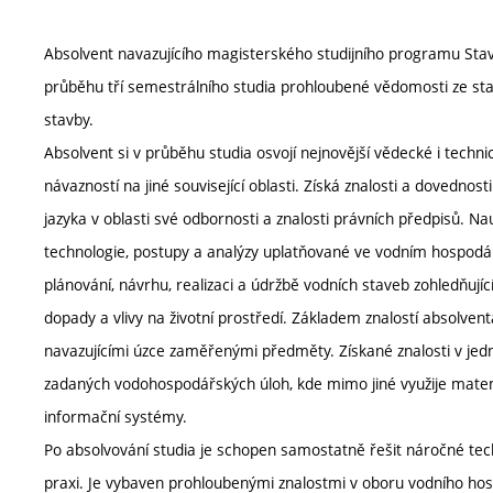
Absolvent navazujícího magisterského studijního programu Stave
průběhu tří semestrálního studia prohloubené vědomosti ze st
stavby.
Absolvent si v průběhu studia osvojí nejnovější vědecké i techn
návazností na jiné související oblasti. Získá znalosti a dovednosti
jazyka v oblasti své odbornosti a znalosti právních předpisů. Na
technologie, postupy a analýzy uplatňované ve vodním hospodářs
plánování, návrhu, realizaci a údržbě vodních staveb zohledňují
dopady a vlivy na životní prostředí. Základem znalostí absolvent
navazujícími úzce zaměřenými předměty. Získané znalosti v jedn
zadaných vodohospodářských úloh, kde mimo jiné využije mate
informační systémy.
Po absolvování studia je schopen samostatně řešit náročné tech
praxi. Je vybaven prohloubenými znalostmi v oboru vodního hos