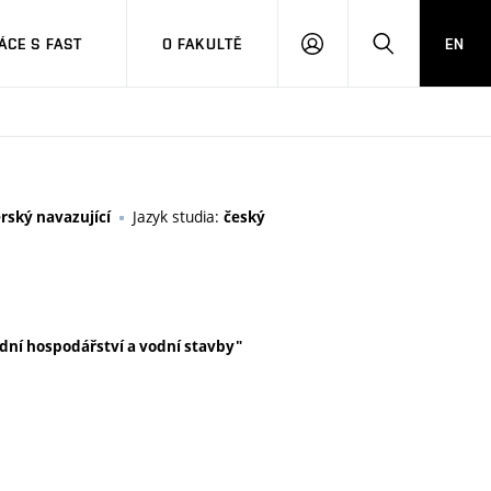
CE S FAST
O FAKULTĚ
EN
PŘIHLÁSIT
HLEDAT
SE
Jazyk studia:
rský navazující
český
vodní hospodářství a vodní stavby"