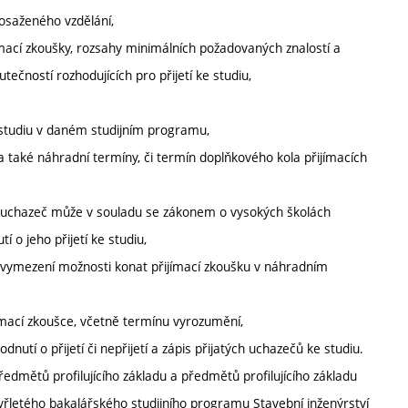
osaženého vzdělání,
jímací zkoušky, rozsahy minimálních požadovaných znalostí a
tečností rozhodujících pro přijetí ke studiu,
 studiu v daném studijním programu,
a také náhradní termíny, či termín doplňkového kola přijímacích
kdy uchazeč může v souladu se zákonem o vysokých školách
 o jeho přijetí ke studiu,
. vymezení možnosti konat přijímací zkoušku v náhradním
ímací zkoušce, včetně termínu vyrozumění,
dnutí o přijetí či nepřijetí a zápis přijatých uchazečů ke studiu.
edmětů profilujícího základu a předmětů profilujícího základu
yřletého bakalářského studijního programu Stavební inženýrství