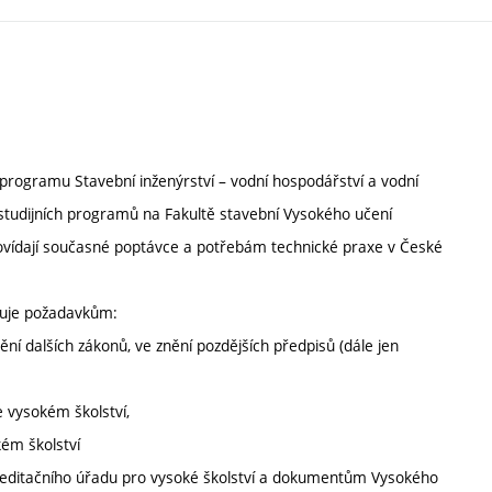
 programu Stavební inženýrství – vodní hospodářství a vodní
 studijních programů na Fakultě stavební Vysokého učení
dpovídají současné poptávce a potřebám technické praxe v České
vuje požadavkům:
ní dalších zákonů, ve znění pozdějších předpisů (dále jen
e vysokém školství,
kém školství
reditačního úřadu pro vysoké školství a dokumentům Vysokého