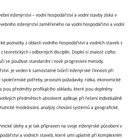
bní inženýrství – vodní hospodářství a vodní stavby získá v
avebního inženýrství zaměřeného na vodní hospodářství a vodní
ické poznatky z oblasti vodního hospodářství a vodních staveb s
 z teoretických i odborných disciplín. Doplní si znalost cizího
učí se používat standardní i nové progresivní metody,
tví. Je veden k samostatné tvůrčí inženýrské činnosti při
cí společenské potřeby, provozní požadavky, rizika, ekonomické
a jsou předměty profilujícího základu, které jsou doplněny
otlivých předmětech absolvent aplikuje při řešení individuálně
matické modelování, analýzy chování systémů a geografické
nické úlohy a je tak připraven na svoje inženýrské působení v
podářství a vodních staveb, které umí uplatnit při komplexním