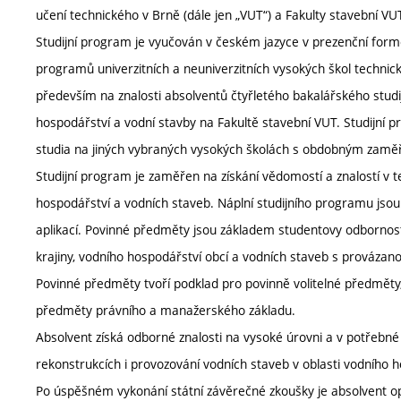
učení technického v Brně (dále jen „VUT“) a Fakulty stavební VU
Studijní program je vyučován v českém jazyce v prezenční formě
programů univerzitních a neuniverzitních vysokých škol techni
především na znalosti absolventů čtyřletého bakalářského studi
hospodářství a vodní stavby na Fakultě stavební VUT. Studijní 
studia na jiných vybraných vysokých školách s obdobným zamě
Studijní program je zaměřen na získání vědomostí a znalostí v te
hospodářství a vodních staveb. Náplní studijního programu js
aplikací. Povinné předměty jsou základem studentovy odbornost
krajiny, vodního hospodářství obcí a vodních staveb s provázanost
Povinné předměty tvoří podklad pro povinně volitelné předměty,
předměty právního a manažerského základu.
Absolvent získá odborné znalosti na vysoké úrovni a v potřebné kv
rekonstrukcích i provozování vodních staveb v oblasti vodního h
Po úspěšném vykonání státní závěrečné zkoušky je absolvent opr