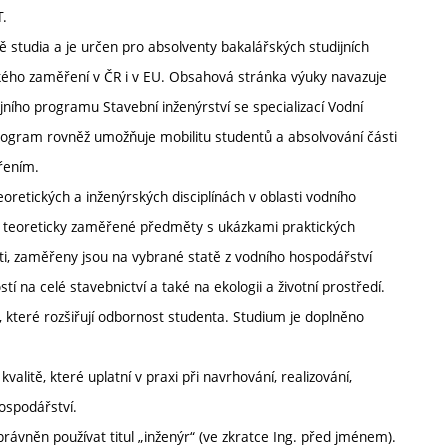
T.
 studia a je určen pro absolventy bakalářských studijních
ckého zaměření v ČR i v EU. Obsahová stránka výuky navazuje
jního programu Stavební inženýrství se specializací Vodní
program rovněž umožňuje mobilitu studentů a absolvování části
řením.
oretických a inženýrských disciplínách v oblasti vodního
ou teoreticky zaměřené předměty s ukázkami praktických
i, zaměřeny jsou na vybrané statě z vodního hospodářství
í na celé stavebnictví a také na ekologii a životní prostředí.
 které rozšiřují odbornost studenta. Studium je doplněno
alitě, které uplatní v praxi při navrhování, realizování,
ospodářství.
ávněn používat titul „inženýr“ (ve zkratce Ing. před jménem).