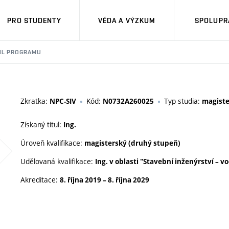
PRO STUDENTY
VĚDA A VÝZKUM
SPOLUPRÁ
IL PROGRAMU
Zkratka:
Kód:
Typ studia:
NPC-SIV
N0732A260025
magiste
Získaný titul:
Ing.
Úroveň kvalifikace:
magisterský (druhý stupeň)
Udělovaná kvalifikace:
Ing. v oblasti "Stavební inženýrství – 
Akreditace:
8. října 2019
–
8. října 2029