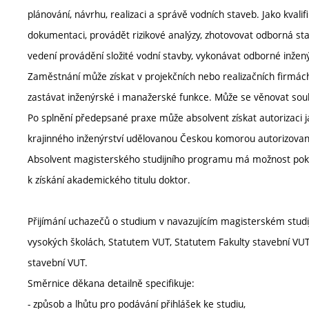
plánování, návrhu, realizaci a správě vodních staveb. Jako kval
dokumentaci, provádět rizikové analýzy, zhotovovat odborná sta
vedení provádění složité vodní stavby, vykonávat odborné inžen
Zaměstnání může získat v projekčních nebo realizačních firmách
zastávat inženýrské i manažerské funkce. Může se věnovat so
Po splnění předepsané praxe může absolvent získat autorizaci j
krajinného inženýrství udělovanou Českou komorou autorizovaný
Absolvent magisterského studijního programu má možnost pokr
k získání akademického titulu doktor.
Přijímání uchazečů o studium v navazujícím magisterském stud
vysokých školách, Statutem VUT, Statutem Fakulty stavební VUT 
stavební VUT.
Směrnice děkana detailně specifikuje:
- způsob a lhůtu pro podávání přihlášek ke studiu,