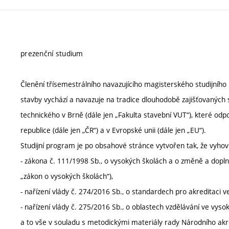
prezenční studium
Členění třísemestrálního navazujícího magisterského studijního
stavby vychází a navazuje na tradice dlouhodobě zajišťovaných
technického v Brně (dále jen „Fakulta stavební VUT“), které o
republice (dále jen „ČR“) a v Evropské unii (dále jen „EU“).
Studijní program je po obsahové stránce vytvořen tak, že vyho
- zákona č. 111/1998 Sb., o vysokých školách a o změně a doplně
„zákon o vysokých školách“),
- nařízení vlády č. 274/2016 Sb., o standardech pro akreditaci v
- nařízení vlády č. 275/2016 Sb., o oblastech vzdělávání ve vyso
a to vše v souladu s metodickými materiály rady Národního ak