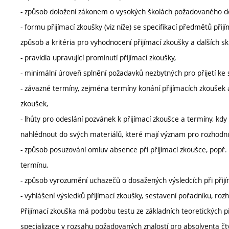
- způsob doložení zákonem o vysokých školách požadovaného d
- formu přijímací zkoušky (viz níže) se specifikací předmětů při
způsob a kritéria pro vyhodnocení přijímací zkoušky a dalších sku
- pravidla upravující prominutí přijímací zkoušky,
- minimální úroveň splnění požadavků nezbytných pro přijetí ke
- závazné termíny, zejména termíny konání přijímacích zkoušek 
zkoušek,
- lhůty pro odeslání pozvánek k přijímací zkoušce a termíny, 
nahlédnout do svých materiálů, které mají význam pro rozhodnutí
- způsob posuzování omluv absence při přijímací zkoušce, popř
termínu,
- způsob vyrozumění uchazečů o dosažených výsledcích při přij
- vyhlášení výsledků přijímací zkoušky, sestavení pořadníku, rozho
Přijímací zkouška má podobu testu ze základních teoretických př
specializace v rozsahu požadovaných znalostí pro absolventa čt