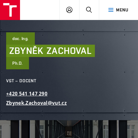
FAST
PŘIHLÁSIT
HLEDAT
MENU
VUT
SE
Brno
doc. Ing.
ZBYNĚK
ZACHOVAL
Ph.D.
VST – DOCENT
+420
541
147
290
Zbynek.Zachoval@vut.cz