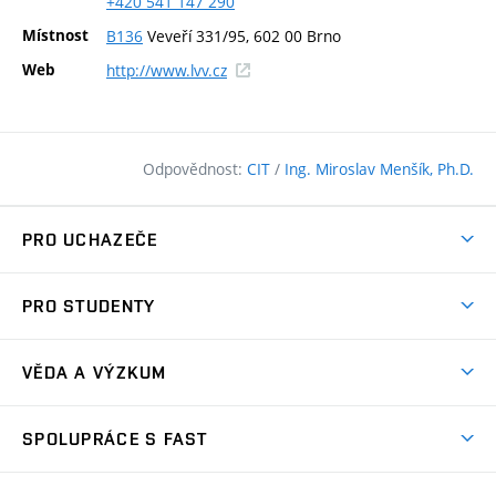
+420
541
147
290
Místnost
B136
Veveří 331/95, 602 00 Brno
(externí
Web
http://www.lvv.cz
odkaz)
Odpovědnost:
CIT
/
Ing. Miroslav Menšík, Ph.D.
PRO UCHAZEČE
Pojďte na FAST
PRO STUDENTY
Nabídka programů
Časový plán studia
Přijímačky
VĚDA A VÝZKUM
Studijní programy
Zápisy
Úspěchy
Předměty
SPOLUPRÁCE S FAST
(externí
Ambasadoři pro prváky
Licence a patenty
odkaz)
FAQ
Studium MSc.
Firemní spolupráce