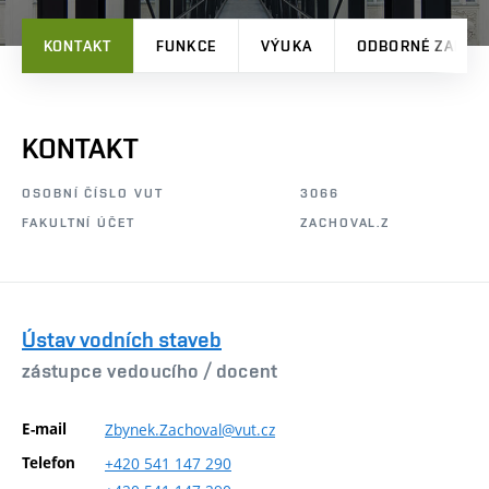
KONTAKT
FUNKCE
VÝUKA
ODBORNÉ ZAMĚŘ
KONTAKT
OSOBNÍ ČÍSLO VUT
3066
FAKULTNÍ ÚČET
ZACHOVAL.Z
Ústav vodních staveb
zástupce vedoucího /
docent
E-mail
Zbynek.Zachoval@vut.cz
Telefon
+420
541
147
290