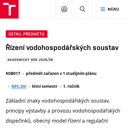
FAST
PŘIHLÁSIT
HLEDAT
MENU
VUT
SE
Brno
DETAIL PŘEDMĚTU
Řízení vodohospodářských soustav
AKADEMICKÝ ROK 2025/26
NSB017
předmět zařazen v 1 studijním plánu
NPC-SIV
letní semestr
1. ročník
Základní znaky vodohospodářských soustav,
principy výstavby a provozu vodohospodářských
dispečinků, obecný model řízení a regulační