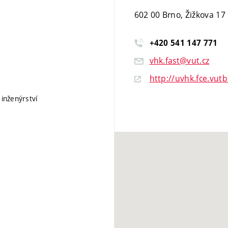
602 00 Brno, Žižkova 17
+420
541
147
771
vhk.fast@vut.cz
http://uvhk.fce.vutb
 inženýrství