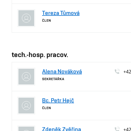
Tereza Tůmová
ČLEN
tech.-hosp. pracov.
Alena Nováková
+4
SEKRETÁŘKA
Bc. Petr Hejč
ČLEN
Zdeněk Zvěřina
+4