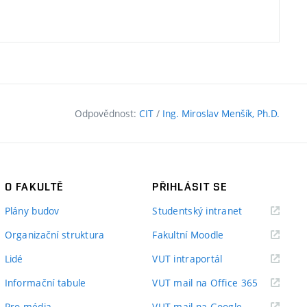
Odpovědnost:
CIT
/
Ing. Miroslav Menšík, Ph.D.
O FAKULTĚ
PŘIHLÁSIT SE
(externí
Plány budov
Studentský intranet
odkaz)
(externí
Organizační struktura
Fakultní Moodle
odkaz)
(externí
Lidé
VUT intraportál
odkaz)
(externí
Informační tabule
VUT mail na Office 365
odkaz)
(externí
Pro média
VUT mail na Google