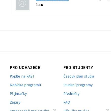
ČLEN
PRO UCHAZEČE
PRO STUDENTY
Pojďte na FAST
Časový plán studia
Nabídka programů
Studijní programy
Přijímačky
Předměty
Zápisy
FAQ
(externí
(externí
Ambasadoři pro prváky
Příručka prváka