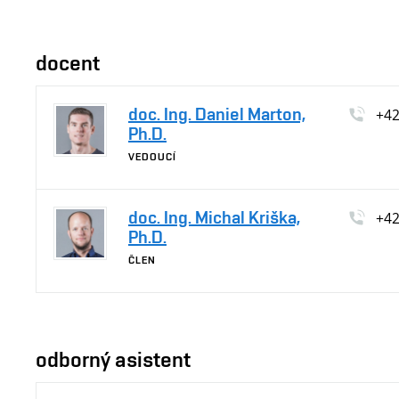
docent
doc. Ing. Daniel Marton,
+4
Ph.D.
VEDOUCÍ
doc. Ing. Michal Kriška,
+4
Ph.D.
ČLEN
odborný asistent