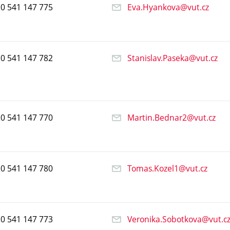
20
541
147
775
Eva.Hyankova@vut.cz
20
541
147
782
Stanislav.Paseka@vut.cz
20
541
147
770
Martin.Bednar2@vut.cz
20
541
147
780
Tomas.Kozel1@vut.cz
20
541
147
773
Veronika.Sobotkova@vut.c