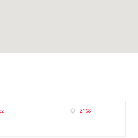
cz
Z168