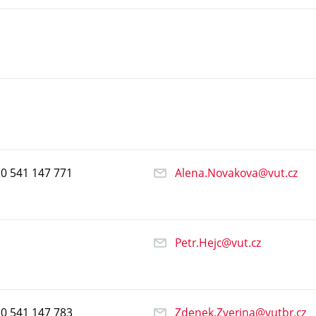
20
541
147
771
Alena.Novakova@vut.cz
Petr.Hejc@vut.cz
20
541
147
783
Zdenek.Zverina@vutbr.cz