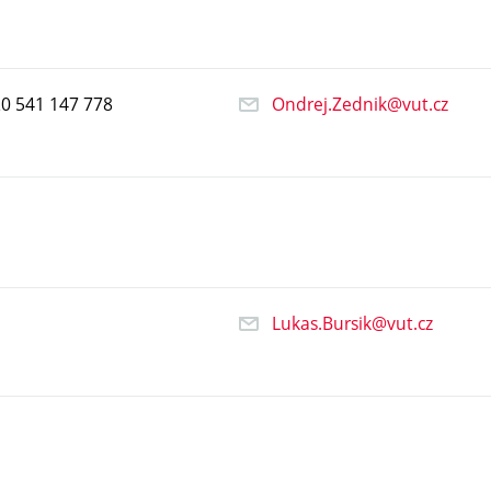
20
541
147
778
Ondrej.Zednik@vut.cz
Lukas.Bursik@vut.cz