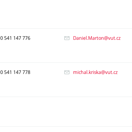
20
541
147
776
Daniel.Marton@vut.cz
20
541
147
778
michal.kriska@vut.cz