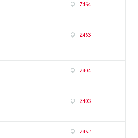
Z464
Z463
Z404
Z403
z
Z462