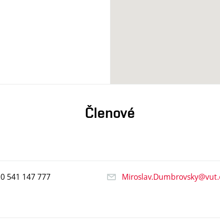
Členové
20
541
147
777
Miroslav.Dumbrovsky@vut.