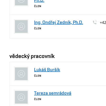
Ph.D.
ČLEN
Ing. Ondřej Zedník, Ph.D.
+4
ČLEN
vědecký pracovník
Lukáš Buršík
ČLEN
Tereza semrádová
ČLEN