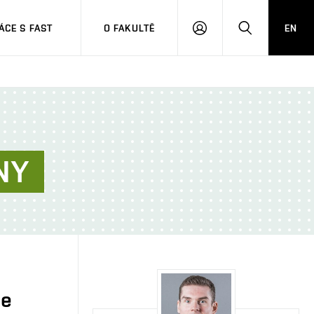
CE S FAST
O FAKULTĚ
EN
PŘIHLÁSIT
HLEDAT
SE
NY
je