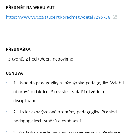
PŘEDMĚT NA WEBU VUT
https://www.vut.cz/studenti/predmety/detail/295738
PŘEDNÁŠKA
13 týdnů, 2 hod./týden, nepovinné
OSNOVA
1. Úvod do pedagogiky a inženýrské pedagogiky. Vztah k
oborové didaktice. Souvislost s dalšími vědními
disciplínami.
2. Historicko-vývojové proměny pedagogiky. Přehled
pedagogických směrů a osobností.
3. Kurikulum a jeho význam pro pedagogiku. Realizace