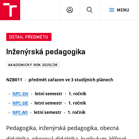
FAST
PŘIHLÁSIT
HLEDAT
MENU
VUT
SE
Brno
DETAIL PŘEDMĚTU
Inženýrská pedagogika
AKADEMICKÝ ROK 2025/26
NZB011
předmět zařazen ve 3 studijních plánech
NPC-SIV
letní semestr
1. ročník
NPC-SIE
letní semestr
1. ročník
NPC-MI
letní semestr
1. ročník
Pedagogika, inženýrská pedagogika, obecná
didaktika, oborová didaktika, kurikulum, klíčové