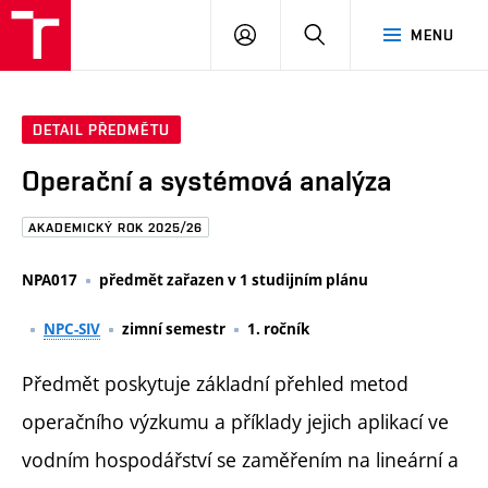
FAST
PŘIHLÁSIT
HLEDAT
MENU
VUT
SE
Brno
DETAIL PŘEDMĚTU
Operační a systémová analýza
AKADEMICKÝ ROK 2025/26
NPA017
předmět zařazen v 1 studijním plánu
NPC-SIV
zimní semestr
1. ročník
Předmět poskytuje základní přehled metod
operačního výzkumu a příklady jejich aplikací ve
vodním hospodářství se zaměřením na lineární a