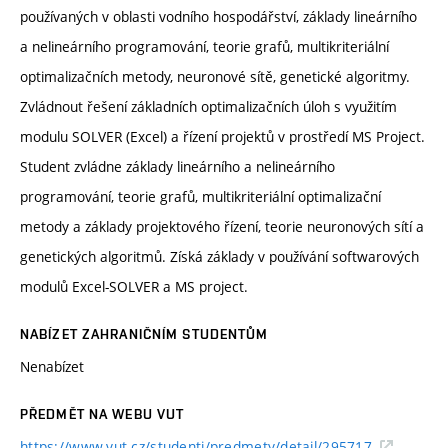
používaných v oblasti vodního hospodářství, základy lineárního
a nelineárního programování, teorie grafů, multikriteriální
optimalizačních metody, neuronové sítě, genetické algoritmy.
Zvládnout řešení základních optimalizačních úloh s využitím
modulu SOLVER (Excel) a řízení projektů v prostředí MS Project.
Student zvládne základy lineárního a nelineárního
programování, teorie grafů, multikriteriální optimalizační
metody a základy projektového řízení, teorie neuronových sítí a
genetických algoritmů. Získá základy v používání softwarových
modulů Excel-SOLVER a MS project.
NABÍZET ZAHRANIČNÍM STUDENTŮM
Nenabízet
PŘEDMĚT NA WEBU VUT
https://www.vut.cz/studenti/predmety/detail/295717