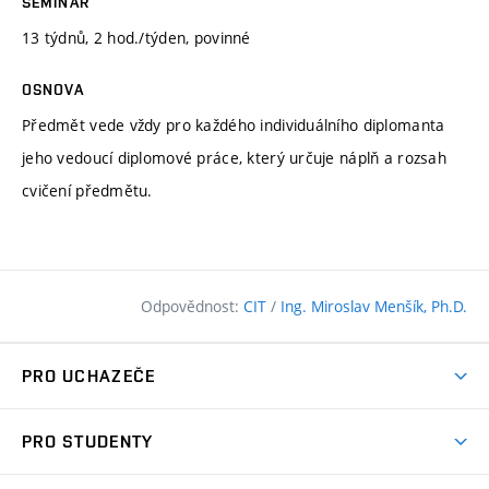
SEMINÁŘ
13 týdnů, 2 hod./týden, povinné
OSNOVA
Předmět vede vždy pro každého individuálního diplomanta
jeho vedoucí diplomové práce, který určuje náplň a rozsah
cvičení předmětu.
Odpovědnost:
CIT
/
Ing. Miroslav Menšík, Ph.D.
PRO UCHAZEČE
Pojďte na FAST
PRO STUDENTY
Nabídka programů
Časový plán studia