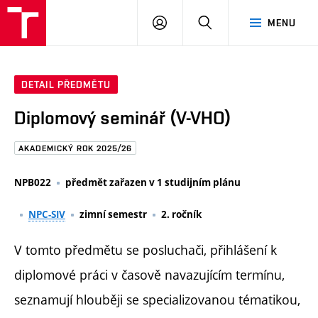
FAST
PŘIHLÁSIT
HLEDAT
MENU
VUT
SE
Brno
DETAIL PŘEDMĚTU
Diplomový seminář (V-VHO)
AKADEMICKÝ ROK 2025/26
NPB022
předmět zařazen v 1 studijním plánu
NPC-SIV
zimní semestr
2. ročník
V tomto předmětu se posluchači, přihlášení k
diplomové práci v časově navazujícím termínu,
seznamují hlouběji se specializovanou tématikou,