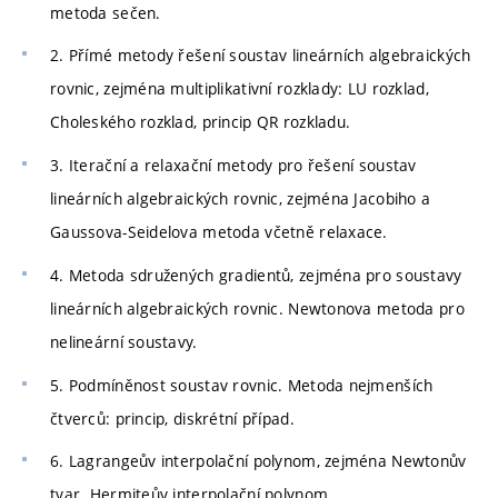
metoda sečen.
2. Přímé metody řešení soustav lineárních algebraických
rovnic, zejména multiplikativní rozklady: LU rozklad,
Choleského rozklad, princip QR rozkladu.
3. Iterační a relaxační metody pro řešení soustav
lineárních algebraických rovnic, zejména Jacobiho a
Gaussova-Seidelova metoda včetně relaxace.
4. Metoda sdružených gradientů, zejména pro soustavy
lineárních algebraických rovnic. Newtonova metoda pro
nelineární soustavy.
5. Podmíněnost soustav rovnic. Metoda nejmenších
čtverců: princip, diskrétní případ.
6. Lagrangeův interpolační polynom, zejména Newtonův
tvar. Hermiteův interpolační polynom.