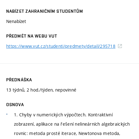
NABÍZET ZAHRANIČNÍM STUDENTŮM
Nenabízet
PŘEDMĚT NA WEBU VUT
https://www.vut.cz/studenti/predmety/detail/295718
PŘEDNÁŠKA
13 týdnů, 2 hod./týden, nepovinné
OSNOVA
1. Chyby v numerických výpočtech. Kontraktivní
zobrazení, aplikace na řešení nelineárních algebraických
rovnic: metoda prosté iterace, Newtonova metoda,