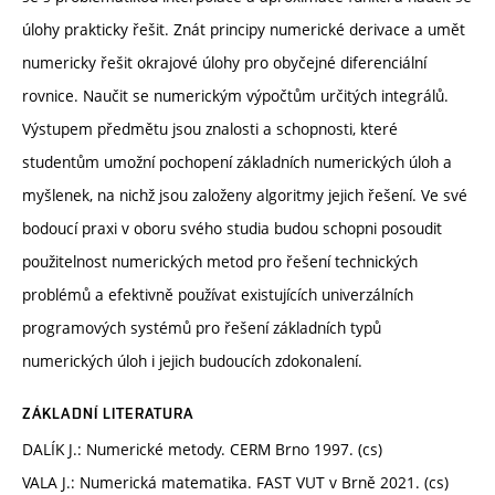
úlohy prakticky řešit. Znát principy numerické derivace a umět
numericky řešit okrajové úlohy pro obyčejné diferenciální
rovnice. Naučit se numerickým výpočtům určitých integrálů.
Výstupem předmětu jsou znalosti a schopnosti, které
studentům umožní pochopení základních numerických úloh a
myšlenek, na nichž jsou založeny algoritmy jejich řešení. Ve své
bodoucí praxi v oboru svého studia budou schopni posoudit
použitelnost numerických metod pro řešení technických
problémů a efektivně používat existujících univerzálních
programových systémů pro řešení základních typů
numerických úloh i jejich budoucích zdokonalení.
ZÁKLADNÍ LITERATURA
DALÍK J.: Numerické metody. CERM Brno 1997. (cs)
VALA J.: Numerická matematika. FAST VUT v Brně 2021. (cs)