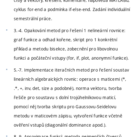
čísly a vektory, kreslení, komentáře, nápověda MATLABu,
cyklus for-end a podmínka if-else-end. Zadání individuální
semestrální práce.
3.-4. Opakování metod pro řešení 1 nelineární rovnice:
graf funkce a odhad kořene, skript pro 1 konkrétní
příklad a metodu bisekce, zobecnění pro libovolnou
funkci a počáteční vstupy (for, if, plot, anonymní funkce).
5.-7. Implementace iteračních metod pro řešení soustav
lineárních algebraických rovnic: operace s maticemi (*,
.*, +, inv, det, size a podobné), norma vektoru, tvorba
řešiče pro soustavu s dolní trojúhelníkovou maticí,
pomocí něj tvorba skriptu pro Gaussovu-Seidelovu
metodu v maticovém zápisu, vytvoření funkce včetně
ověření vstupů (diagonální dominance apod.).
8.-9. Aproximace funkcí: metoda nejmenších čtverců