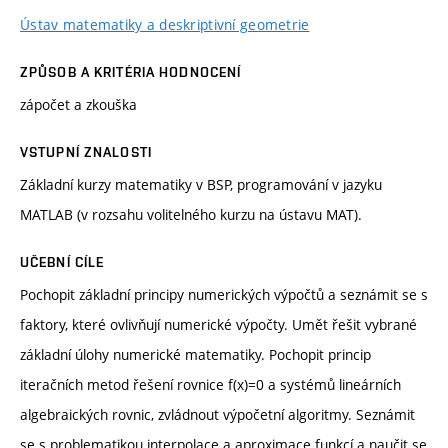
Ústav matematiky a deskriptivní geometrie
ZPŮSOB A KRITÉRIA HODNOCENÍ
zápočet a zkouška
VSTUPNÍ ZNALOSTI
Základní kurzy matematiky v BSP, programování v jazyku
MATLAB (v rozsahu volitelného kurzu na ústavu MAT).
UČEBNÍ CÍLE
Pochopit základní principy numerických výpočtů a seznámit se s
faktory, které ovlivňují numerické výpočty. Umět řešit vybrané
základní úlohy numerické matematiky. Pochopit princip
iteračních metod řešení rovnice f(x)=0 a systémů lineárních
algebraických rovnic, zvládnout výpočetní algoritmy. Seznámit
se s problematikou interpolace a aproximace funkcí a naučit se