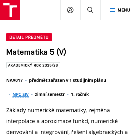
FAST
PŘIHLÁSIT
HLEDAT
MENU
VUT
SE
Brno
DETAIL PŘEDMĚTU
Matematika 5 (V)
AKADEMICKÝ ROK 2025/26
NAA017
předmět zařazen v 1 studijním plánu
NPC-SIV
zimní semestr
1. ročník
Základy numerické matematiky, zejména
interpolace a aproximace funkcí, numerické
derivování a integrování, řešení algebraických a