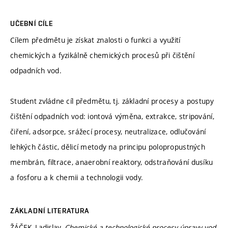
UČEBNÍ CÍLE
Cílem předmětu je získat znalosti o funkci a využití
chemických a fyzikálně chemických procesů při čištění
odpadních vod.
Student zvládne cíl předmětu, tj. základní procesy a postupy
čištění odpadních vod: iontová výměna, extrakce, stripování,
čiření, adsorpce, srážecí procesy, neutralizace, odlučování
lehkých částic, dělicí metody na principu polopropustných
membrán, filtrace, anaerobní reaktory, odstraňování dusíku
a fosforu a k chemii a technologii vody.
ZÁKLADNÍ LITERATURA
ŽÁČEK, Ladislav.
Chemické a technologické procesy úpravy vod
.