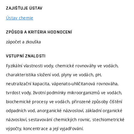
ZAJIŠŤUJE ÚSTAV
Ústav chemie
ZPŮSOB A KRITÉRIA HODNOCENÍ
zápočet a zkouška
VSTUPNÍ ZNALOSTI
Fyzikální vlastnosti vody, chemické rovnováhy ve vodách,
charakteristika složení vod, plyny ve vodách, pH,
neutralizační kapacita, vápenato-uhličitanová rovnováha,
tvrdost vody, životní podmínky mikroorganizmů ve vodách,
biochemické procesy ve vodách, přirozené způsoby čištění
odpadních vod, anorganické názvosloví, základní organické
názvosloví, sestavování chemických rovnic, stechiometrické
výpočty, koncentrace a její vyjadřování.