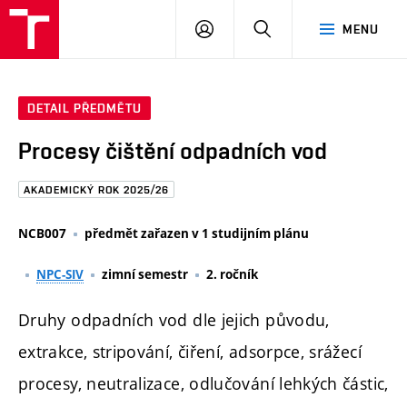
FAST
PŘIHLÁSIT
HLEDAT
MENU
VUT
SE
Brno
DETAIL PŘEDMĚTU
Procesy čištění odpadních vod
AKADEMICKÝ ROK 2025/26
NCB007
předmět zařazen v 1 studijním plánu
NPC-SIV
zimní semestr
2. ročník
Druhy odpadních vod dle jejich původu,
extrakce, stripování, čiření, adsorpce, srážecí
procesy, neutralizace, odlučování lehkých částic,