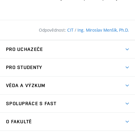
Odpovědnost:
CIT
/
Ing. Miroslav Menšík, Ph.D.
PRO UCHAZEČE
Pojďte na FAST
PRO STUDENTY
Nabídka programů
Časový plán studia
Přijímačky
VĚDA A VÝZKUM
Studijní programy
Zápisy
Úspěchy
Předměty
SPOLUPRÁCE S FAST
(externí
Ambasadoři pro prváky
Licence a patenty
odkaz)
FAQ
Studium MSc.
Firemní spolupráce
Centra výzkumu
O FAKULTĚ
(externí
Příručka prváka
Přípravné kurzy
Zahraniční spolupráce
odkaz)
Oblasti výzkumu
Studium a práce v zahraničí
Plány budov