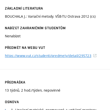
ZÁKLADNÍ LITERATURA
BOUCHALA J.: Variační metody. VŠB-TU Ostrava 2012 (cs)
NABÍZET ZAHRANIČNÍM STUDENTŮM
Nenabízet
PŘEDMĚT NA WEBU VUT
https://www.vut.cz/studenti/predmety/detail/295723
PŘEDNÁŠKA
13 týdnů, 2 hod./týden, nepovinné
OSNOVA
1. Lineární metrické, normované a unitární prostory.