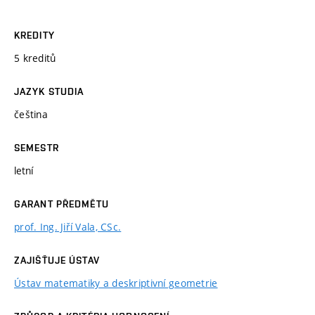
KREDITY
5 kreditů
JAZYK STUDIA
čeština
SEMESTR
letní
GARANT PŘEDMĚTU
prof. Ing. Jiří Vala, CSc.
ZAJIŠŤUJE ÚSTAV
Ústav matematiky a deskriptivní geometrie