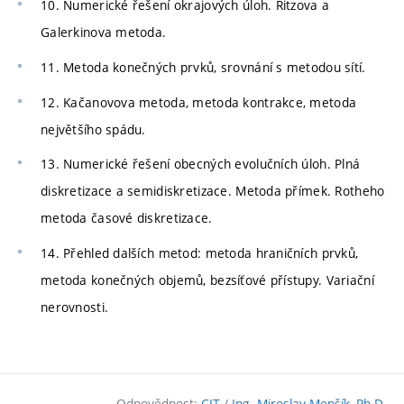
10. Numerické řešení okrajových úloh. Ritzova a
Galerkinova metoda.
11. Metoda konečných prvků, srovnání s metodou sítí.
12. Kačanovova metoda, metoda kontrakce, metoda
největšího spádu.
13. Numerické řešení obecných evolučních úloh. Plná
diskretizace a semidiskretizace. Metoda přímek. Rotheho
metoda časové diskretizace.
14. Přehled dalších metod: metoda hraničních prvků,
metoda konečných objemů, bezsíťové přístupy. Variační
nerovnosti.
Odpovědnost:
CIT
/
Ing. Miroslav Menšík, Ph.D.