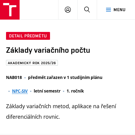
FAST
PŘIHLÁSIT
HLEDAT
MENU
VUT
SE
Brno
DETAIL PŘEDMĚTU
Základy variačního počtu
AKADEMICKÝ ROK 2025/26
NAB018
předmět zařazen v 1 studijním plánu
NPC-SIV
letní semestr
1. ročník
Základy variačních metod, aplikace na řešení
diferenciálních rovnic.