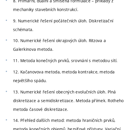
8. Primární, duální a smíšená formulace – příklady z
mechaniky stavebních konstrukcí.
9. Numerické řešení počátečních úloh. Diskretizační
schémata.
10. Numerické řešení okrajových úloh. Ritzova a
Galerkinova metoda.
11. Metoda konečných prvků, srovnání s metodou sítí.
12. Kačanovova metoda, metoda kontrakce, metoda
největšího spádu.
13. Numerické řešení obecných evolučních úloh. Plná
diskretizace a semidiskretizace. Metoda přímek. Rotheho
metoda časové diskretizace.
14. Přehled dalších metod: metoda hraničních prvků,
metoda konečných objemů, bezsíťové přístupy. Variační