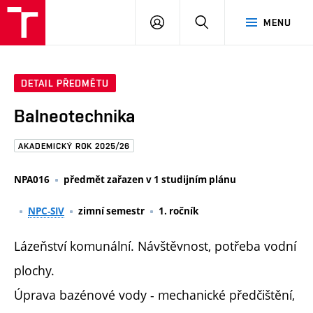
FAST
PŘIHLÁSIT
HLEDAT
MENU
VUT
SE
Brno
DETAIL PŘEDMĚTU
Balneotechnika
AKADEMICKÝ ROK 2025/26
NPA016
předmět zařazen v 1 studijním plánu
NPC-SIV
zimní semestr
1. ročník
Lázeňství komunální. Návštěvnost, potřeba vodní
plochy.
Úprava bazénové vody - mechanické předčištění,