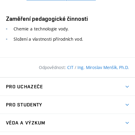
Zaměření pedagogické činnosti
Chemie a technologie vody.
Složení a vlastnosti přírodních vod.
Odpovědnost:
CIT
/
Ing. Miroslav Menšík, Ph.D.
PRO UCHAZEČE
Pojďte na FAST
PRO STUDENTY
Nabídka programů
Časový plán studia
Přijímačky
VĚDA A VÝZKUM
Studijní programy
Zápisy