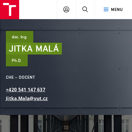
FAST
PŘIHLÁSIT
HLEDAT
MENU
VUT
SE
Brno
doc. Ing.
JITKA
MALÁ
Ph.D.
CHE – DOCENT
+420
541
147
637
Jitka.Mala@vut.cz