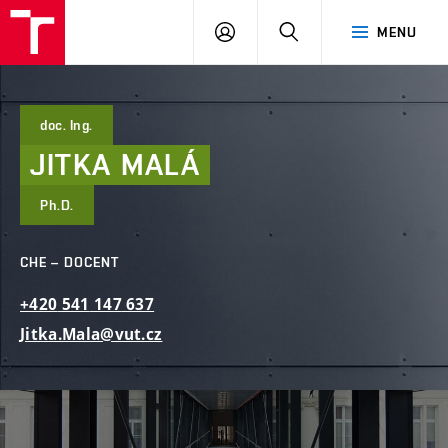
FAST
PŘIHLÁSIT
HLEDAT
MENU
VUT
SE
Brno
doc. Ing.
JITKA
MALÁ
Ph.D.
CHE – DOCENT
+420
541
147
637
Jitka.Mala@vut.cz