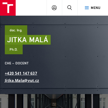
FAST
PŘIHLÁSIT
HLEDAT
MENU
VUT
SE
Brno
doc. Ing.
JITKA
MALÁ
Ph.D.
CHE – DOCENT
+420
541
147
637
Jitka.Mala@vut.cz