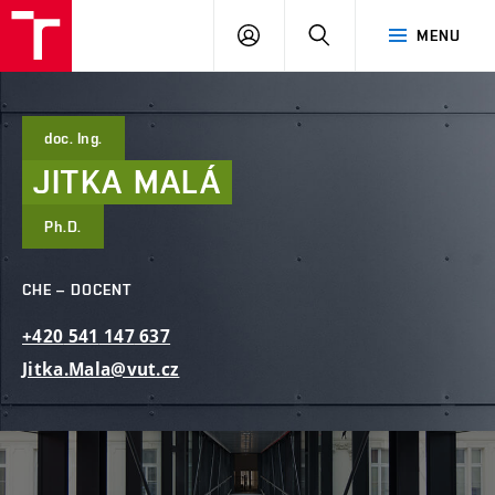
FAST
PŘIHLÁSIT
HLEDAT
MENU
VUT
SE
Brno
doc. Ing.
JITKA
MALÁ
Ph.D.
CHE – DOCENT
+420
541
147
637
Jitka.Mala@vut.cz