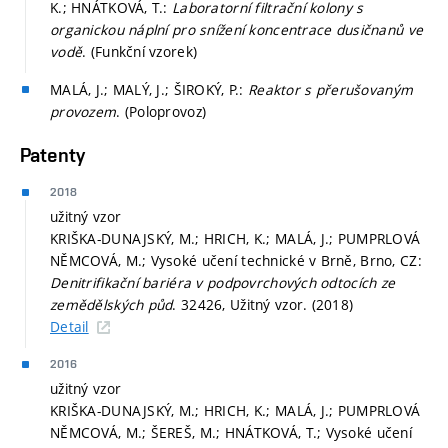
K.; HNÁTKOVÁ, T.:
Laboratorní filtrační kolony s
organickou náplní pro snížení koncentrace dusičnanů ve
vodě
. (Funkční vzorek)
MALÁ, J.; MALÝ, J.; ŠIROKÝ, P.:
Reaktor s přerušovaným
provozem
. (Poloprovoz)
Patenty
2018
užitný vzor
KRIŠKA-DUNAJSKÝ, M.; HRICH, K.; MALÁ, J.; PUMPRLOVÁ
NĚMCOVÁ, M.; Vysoké učení technické v Brně, Brno, CZ:
Denitrifikační bariéra v podpovrchových odtocích ze
zemědělských půd
. 32426, Užitný vzor. (2018)
Detail
2016
užitný vzor
KRIŠKA-DUNAJSKÝ, M.; HRICH, K.; MALÁ, J.; PUMPRLOVÁ
NĚMCOVÁ, M.; ŠEREŠ, M.; HNÁTKOVÁ, T.; Vysoké učení