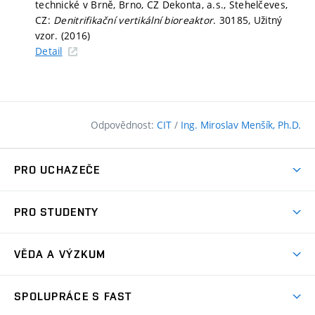
technické v Brně, Brno, CZ Dekonta, a.s., Stehelčeves,
CZ:
Denitrifikační vertikální bioreaktor
. 30185, Užitný
vzor. (2016)
Detail
Odpovědnost:
CIT
/
Ing. Miroslav Menšík, Ph.D.
PRO UCHAZEČE
Pojďte na FAST
PRO STUDENTY
Nabídka programů
Časový plán studia
Přijímačky
VĚDA A VÝZKUM
Studijní programy
Zápisy
Úspěchy
Předměty
SPOLUPRÁCE S FAST
(externí
Ambasadoři pro prváky
Licence a patenty
odkaz)