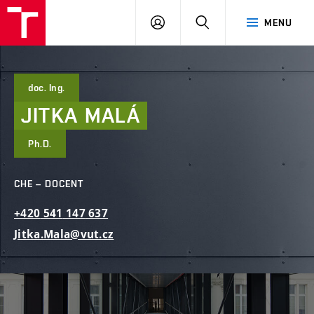
FAST
PŘIHLÁSIT
HLEDAT
MENU
VUT
SE
Brno
doc. Ing.
JITKA
MALÁ
Ph.D.
CHE – DOCENT
+420
541
147
637
Jitka.Mala@vut.cz