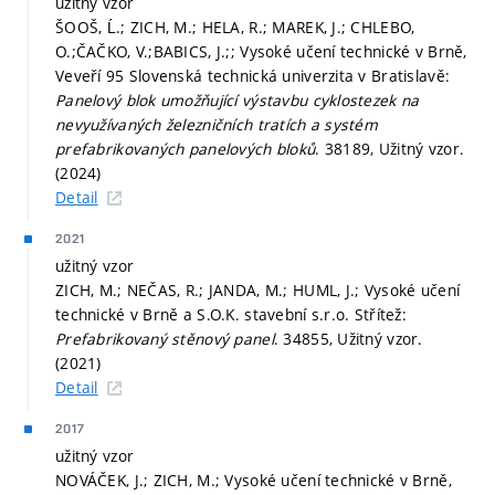
užitný vzor
ŠOOŠ, Ĺ.; ZICH, M.; HELA, R.; MAREK, J.; CHLEBO,
O.;ČAČKO, V.;BABICS, J.;; Vysoké učení technické v Brně,
Veveří 95 Slovenská technická univerzita v Bratislavě:
Panelový blok umožňující výstavbu cyklostezek na
nevyužívaných železničních tratích a systém
prefabrikovaných panelových bloků
. 38189, Užitný vzor.
(2024)
Detail
2021
užitný vzor
ZICH, M.; NEČAS, R.; JANDA, M.; HUML, J.; Vysoké učení
technické v Brně a S.O.K. stavební s.r.o. Střítež:
Prefabrikovaný stěnový panel
. 34855, Užitný vzor.
(2021)
Detail
2017
užitný vzor
NOVÁČEK, J.; ZICH, M.; Vysoké učení technické v Brně,