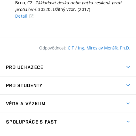
Brno, CZ:
Základová deska nebo patka zesílená proti
protlačení
. 30320, Užitný vzor. (2017)
Detail
Odpovědnost:
CIT
/
Ing. Miroslav Menšík, Ph.D.
PRO UCHAZEČE
Pojďte na FAST
PRO STUDENTY
Nabídka programů
Časový plán studia
Přijímačky
VĚDA A VÝZKUM
Studijní programy
Zápisy
Úspěchy
Předměty
SPOLUPRÁCE S FAST
(externí
Ambasadoři pro prváky
Licence a patenty
odkaz)
FAQ
Studium MSc.
Firemní spolupráce