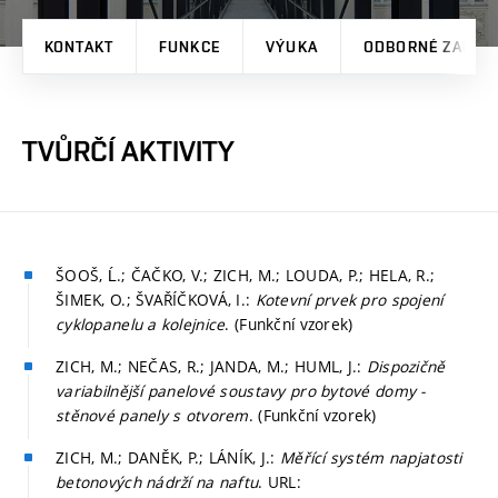
KONTAKT
FUNKCE
VÝUKA
ODBORNÉ ZAMĚŘ
TVŮRČÍ AKTIVITY
ŠOOŠ, Ĺ.; ČAČKO, V.; ZICH, M.; LOUDA, P.; HELA, R.;
ŠIMEK, O.; ŠVAŘÍČKOVÁ, I.:
Kotevní prvek pro spojení
cyklopanelu a kolejnice
. (Funkční vzorek)
ZICH, M.; NEČAS, R.; JANDA, M.; HUML, J.:
Dispozičně
variabilnější panelové soustavy pro bytové domy -
stěnové panely s otvorem
. (Funkční vzorek)
ZICH, M.; DANĚK, P.; LÁNÍK, J.:
Měřící systém napjatosti
betonových nádrží na naftu
. URL: