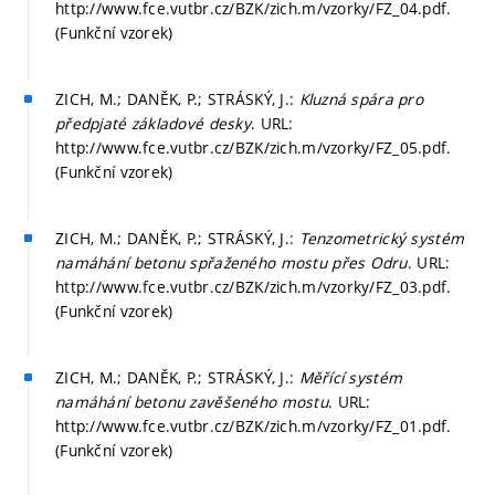
http://www.fce.vutbr.cz/BZK/zich.m/vzorky/FZ_04.pdf.
(Funkční vzorek)
ZICH, M.; DANĚK, P.; STRÁSKÝ, J.:
Kluzná spára pro
předpjaté základové desky
. URL:
http://www.fce.vutbr.cz/BZK/zich.m/vzorky/FZ_05.pdf.
(Funkční vzorek)
ZICH, M.; DANĚK, P.; STRÁSKÝ, J.:
Tenzometrický systém
namáhání betonu spřaženého mostu přes Odru
. URL:
http://www.fce.vutbr.cz/BZK/zich.m/vzorky/FZ_03.pdf.
(Funkční vzorek)
ZICH, M.; DANĚK, P.; STRÁSKÝ, J.:
Měřící systém
namáhání betonu zavěšeného mostu
. URL:
http://www.fce.vutbr.cz/BZK/zich.m/vzorky/FZ_01.pdf.
(Funkční vzorek)