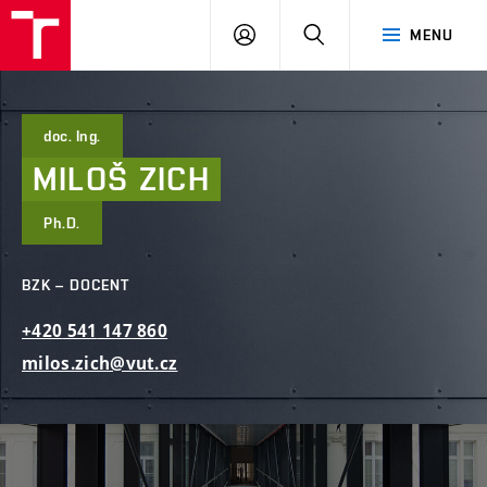
FAST
PŘIHLÁSIT
HLEDAT
MENU
VUT
SE
Brno
doc. Ing.
MILOŠ
ZICH
Ph.D.
BZK – DOCENT
+420
541
147
860
milos.zich@vut.cz