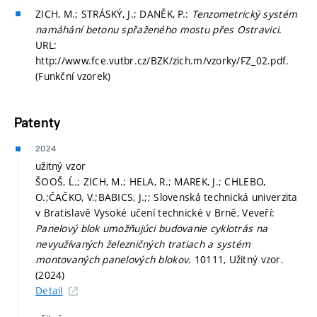
ZICH, M.; STRÁSKÝ, J.; DANĚK, P.:
Tenzometrický systém
namáhání betonu spřaženého mostu přes Ostravici
.
URL:
http://www.fce.vutbr.cz/BZK/zich.m/vzorky/FZ_02.pdf.
(Funkční vzorek)
Patenty
2024
užitný vzor
ŠOOŠ, Ĺ.; ZICH, M.; HELA, R.; MAREK, J.; CHLEBO,
O.;ČAČKO, V.;BABICS, J.;; Slovenská technická univerzita
v Bratislavě Vysoké učení technické v Brně, Veveří:
Panelový blok umožňujúci budovanie cyklotrás na
nevyužívaných železničných tratiach a systém
montovaných panelových blokov
. 10111, Užitný vzor.
(2024)
Detail