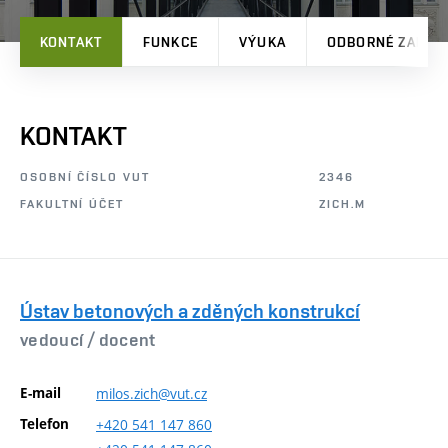
KONTAKT
FUNKCE
VÝUKA
ODBORNÉ ZAMĚŘ
KONTAKT
OSOBNÍ ČÍSLO VUT
2346
FAKULTNÍ ÚČET
ZICH.M
Ústav betonových a zděných konstrukcí
vedoucí /
docent
E-mail
milos.zich@vut.cz
Telefon
+420
541
147
860