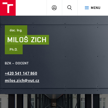
FAST
PŘIHLÁSIT
HLEDAT
MENU
VUT
SE
Brno
doc. Ing.
MILOŠ
ZICH
Ph.D.
BZK – DOCENT
+420
541
147
860
milos.zich@vut.cz