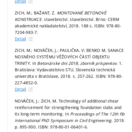
Detail
ZICH, M.; BAŽANT, Z.
MONTOVANÉ BETONOVÉ
KONSTRUKCE.
stavebnictví. stavebnictví. Brno: CERM
akademické nakladatelství, 2018. 188 s. ISBN: 978-80-
7204-983-7.
Detail
ZICH, M.; NOVÁČEK, J.; PAULIČKA, V; BENKO M. SANACE
NOSNÉHO SYSTÉMU VĚŽOVÝCH ČÁSTÍ OBJEKTU
TRINITY. In
Betonárske dni 2018, zborník príspevkov.
1.
Bratislava: Vydavatelstvo STU, Slovenská technická
univerzita v Bratislave, 2018.
s. 257-262.
ISBN: 978-80-
227-4852-0.
Detail
NOVÁČEK, J.; ZICH, M. Technology of additional shear
reinforcement for strengthening foundation slabs and
its long-term monitoring. In
Proceedings of The 12th fib
International PhD Symposium in Civil Engineering.
2018.
p. 895-900.
ISBN: 978-80-01-06401-6.