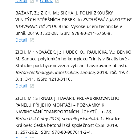
Detail
Odkaz
BAŽANT, Z.; ZICH, M.; SICHA, J. POLNÍ ZKOUŠKY
VLNITÝCH STŘEŠNÍCH DESEK. In
ZKOUŠENÍ A JAKOST VE
STAVEBNICTVÍ 2019.
Brno: Vysoké učení technické v
Brně, 2019.
s. 20-28.
ISBN: 978-80-214-5750-8.
Detail
ZICH, M.; NOVÁČEK, J.; HUDEC, O.; PAULIČKA, V..; BENKO
M. Sanace polyfunkčního komplexu Trinity v Bratislavě -
Statické podchycení věží a vybrání havarované oblasti.
Beton-technologie, konstrukce, sanace,
2019, roč. 19, č.
3,
s. 3-11.
ISSN: 1213-3116.
Detail
ZICH, M.; STRNAD, J. HAVÁRIE PREFABRIKOVANÉHO
PANELU PŘI JEHO MONTÁŽI – POZNÁMKY K
NAVRHOVÁNÍ TRANSPORTNÍCH ÚCHYTŮ. In
26.
Betonářské dny 2019, sborník príspěvků.
1. Hradce
Králové: Česká betonářská společnost ČSSI, 2019.
s. 257-262.
ISBN: 978-80-907611-2-4.