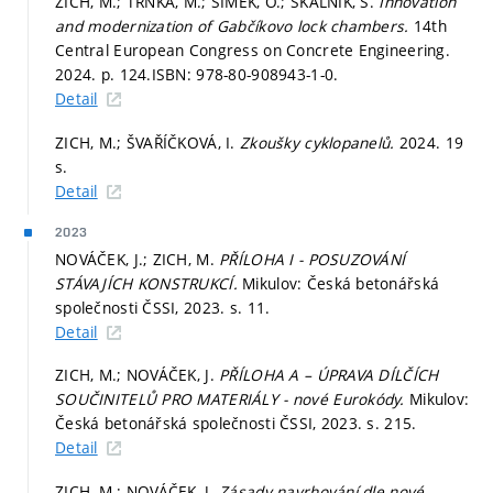
ZICH, M.; TRNKA, M.; ŠIMEK, O.; SKALNÍK, S.
Innovation
and modernization of Gabčíkovo lock chambers.
14th
Central European Congress on Concrete Engineering.
2024.
p. 124.
ISBN: 978-80-908943-1-0.
Detail
ZICH, M.; ŠVAŘÍČKOVÁ, I.
Zkoušky cyklopanelů.
2024. 19
s.
Detail
2023
NOVÁČEK, J.; ZICH, M.
PŘÍLOHA I - POSUZOVÁNÍ
STÁVAJÍCH KONSTRUKCÍ.
Mikulov: Česká betonářská
společnosti ČSSI, 2023.
s. 11.
Detail
ZICH, M.; NOVÁČEK, J.
PŘÍLOHA A – ÚPRAVA DÍLČÍCH
SOUČINITELŮ PRO MATERIÁLY - nové Eurokódy.
Mikulov:
Česká betonářská společnosti ČSSI, 2023.
s. 215.
Detail
ZICH, M.; NOVÁČEK, J.
Zásady navrhování dle nové