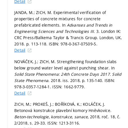
Detail
JANDA, M.; ZICH, M. Experimental verification of
properties of concrete mixtures for concrete
prefabricated elements. In
Advanses and Trends in
Engineering Sciences and Technologies III.
3. London IK:
CRC Press/Balkema Taylor & Trancis Group. London, UK,
2018.
p. 113-118.
ISBN: 978-0-367-07509-5.
Detail
NOVÁČEK, J.; ZICH, M. Strengthening foundation slabs
below ground water level against punching shear. In
Solid State Phenomena: 24th Concrete Days 2017.
Solid
State Phenomena.
2018. iss. 2018,
p. 135-140.
ISBN:
978-3-0357-1284-1. ISSN: 1662-9779.
Detail
ZICH, M.; PROKEŠ, J.; BOŘÍKOVÁ, K.; KOLÁČEK, J.
Betonová konstrukce plavební komory Hněvkovice.
Beton-technologie, konstrukce, sanace,
2018, roč. 18, č.
2/2018,
s. 29-33.
ISSN: 1213-3116.