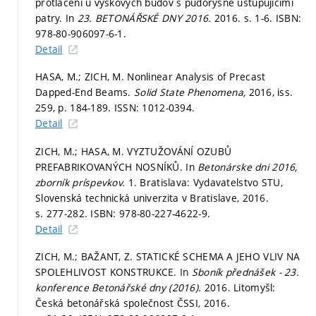
protlačení u výškových budov s půdorysně ustupujícími
patry. In
23. BETONÁŘSKÉ DNY 2016.
2016.
s. 1-6.
ISBN:
978-80-906097-6-1.
Detail
HASA, M.; ZICH, M. Nonlinear Analysis of Precast
Dapped-End Beams.
Solid State Phenomena,
2016, iss.
259,
p. 184-189.
ISSN: 1012-0394.
Detail
ZICH, M.; HASA, M. VYZTUŽOVÁNÍ OZUBŮ
PREFABRIKOVANÝCH NOSNÍKŮ. In
Betonárske dni 2016,
zborník príspevkov.
1. Bratislava: Vydavatelstvo STU,
Slovenská technická univerzita v Bratislave, 2016.
s. 277-282.
ISBN: 978-80-227-4622-9.
Detail
ZICH, M.; BAŽANT, Z. STATICKÉ SCHEMA A JEHO VLIV NA
SPOLEHLIVOST KONSTRUKCE. In
Sboník přednášek - 23.
konference Betonářské dny (2016).
2016. Litomyšl:
Česká betonářská společnost ČSSI, 2016.