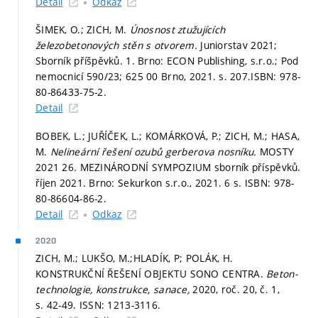
Detail
Odkaz
ŠIMEK, O.; ZICH, M.
Únosnost ztužujících
železobetonových stěn s otvorem.
Juniorstav 2021;
Sborník příšpěvků. 1. Brno: ECON Publishing, s.r.o.; Pod
nemocnicí 590/23; 625 00 Brno, 2021.
s. 207.
ISBN: 978-
80-86433-75-2.
Detail
BOBEK, L.; JUŘÍČEK, L.; KOMÁRKOVÁ, P.; ZICH, M.; HASA,
M.
Nelineární řešení ozubů gerberova nosníku.
MOSTY
2021 26. MEZINÁRODNÍ SYMPOZIUM sborník příspěvků.
říjen 2021. Brno: Sekurkon s.r.o., 2021. 6 s. ISBN: 978-
80-86604-86-2.
Detail
Odkaz
2020
ZICH, M.; LUKŠO, M.;HLADÍK, P; POLÁK, H.
KONSTRUKČNÍ ŘEŠENÍ OBJEKTU SONO CENTRA.
Beton-
technologie, konstrukce, sanace,
2020, roč. 20, č. 1,
s. 42-49.
ISSN: 1213-3116.