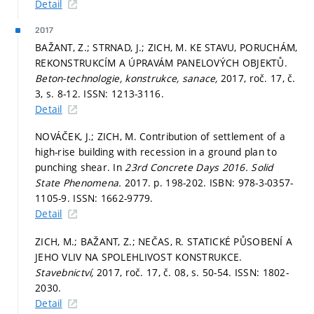
Detail
2017
BAŽANT, Z.; STRNAD, J.; ZICH, M. KE STAVU, PORUCHÁM,
REKONSTRUKCÍM A ÚPRAVÁM PANELOVÝCH OBJEKTŮ.
Beton-technologie, konstrukce, sanace,
2017, roč. 17, č.
3,
s. 8-12.
ISSN: 1213-3116.
Detail
NOVÁČEK, J.; ZICH, M. Contribution of settlement of a
high-rise building with recession in a ground plan to
punching shear. In
23rd Concrete Days 2016.
Solid
State Phenomena.
2017.
p. 198-202.
ISBN: 978-3-0357-
1105-9. ISSN: 1662-9779.
Detail
ZICH, M.; BAŽANT, Z.; NEČAS, R. STATICKÉ PŮSOBENÍ A
JEHO VLIV NA SPOLEHLIVOST KONSTRUKCE.
Stavebnictví,
2017, roč. 17, č. 08,
s. 50-54.
ISSN: 1802-
2030.
Detail