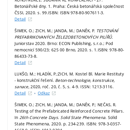
Betonáířské dny. 1. Praha: Česká betonářská společnost
ČSSI, 2020.
s. 99.
ISBN: ISBN 978-80-907611-3.
Detail
ŠIMEK, O.; ZICH, M.; JANDA, M.; DANĚK, P.
TESTOVÁNÍ
PREFABRIKOVANÝCH ŽELEZOBETONOVÝCH PILÍŘŮ.
Juniorstav 2020. Brno: ECON Publishing, s.r.o.; Pod
nemocnicí 590/23; 625 00 Brno, 2020.
s. 1.
ISBN: 978-80-
86433-73-8.
Detail
LUKŠO, M.; HLADÍK, P.;ZICH, M. Kostel Bl. Marie Restituty
- konstrukční řešení.
Beton-technologie, konstrukce,
sanace,
2020, roč. 20, č. 5,
s. 4-9.
ISSN: 1213-3116.
Detail
Odkaz
ŠIMEK, O.; ZICH, M.; JANDA, M.; DANĚK, P.; NEČAS, R.
Testing of the Prefabricated Reinforced Concrete Pillars.
In
26th Concrete Days.
Solid State Phenomena.
Solid
State Phenomena, 2020.
p. 234-239.
ISBN: 978-3-0357-