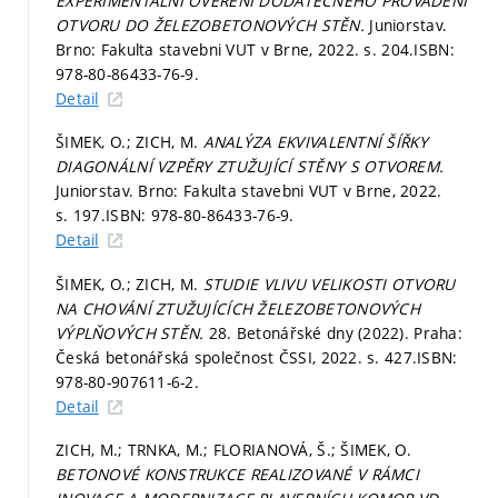
EXPERIMENTÁLNÍ OVĚŘENÍ DODATEČNÉHO PROVÁDĚNÍ
OTVORU DO ŽELEZOBETONOVÝCH STĚN.
Juniorstav.
Brno: Fakulta stavebni VUT v Brne, 2022.
s. 204.
ISBN:
978-80-86433-76-9.
Detail
ŠIMEK, O.; ZICH, M.
ANALÝZA EKVIVALENTNÍ ŠÍŘKY
DIAGONÁLNÍ VZPĚRY ZTUŽUJÍCÍ STĚNY S OTVOREM.
Juniorstav. Brno: Fakulta stavebni VUT v Brne, 2022.
s. 197.
ISBN: 978-80-86433-76-9.
Detail
ŠIMEK, O.; ZICH, M.
STUDIE VLIVU VELIKOSTI OTVORU
NA CHOVÁNÍ ZTUŽUJÍCÍCH ŽELEZOBETONOVÝCH
VÝPLŇOVÝCH STĚN.
28. Betonářské dny (2022). Praha:
Česká betonářská společnost ČSSI, 2022.
s. 427.
ISBN:
978-80-907611-6-2.
Detail
ZICH, M.; TRNKA, M.; FLORIANOVÁ, Š.; ŠIMEK, O.
BETONOVÉ KONSTRUKCE REALIZOVANÉ V RÁMCI