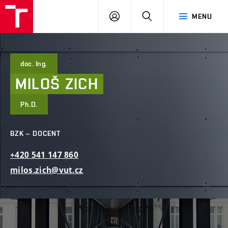
FAST
PŘIHLÁSIT
HLEDAT
MENU
VUT
SE
Brno
doc. Ing.
MILOŠ
ZICH
Ph.D.
BZK – DOCENT
+420
541
147
860
milos.zich@vut.cz