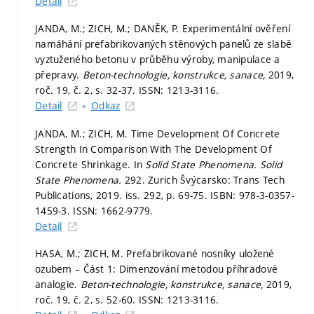
Detail
JANDA, M.; ZICH, M.; DANĚK, P. Experimentální ověření
namáhání prefabrikovaných stěnových panelů ze slabě
vyztuženého betonu v průběhu výroby, manipulace a
přepravy.
Beton-technologie, konstrukce, sanace,
2019,
roč. 19, č. 2,
s. 32-37.
ISSN: 1213-3116.
Detail
Odkaz
JANDA, M.; ZICH, M. Time Development Of Concrete
Strength In Comparison With The Development Of
Concrete Shrinkage. In
Solid State Phenomena.
Solid
State Phenomena.
292. Zurich Švýcarsko: Trans Tech
Publications, 2019. iss. 292,
p. 69-75.
ISBN: 978-3-0357-
1459-3. ISSN: 1662-9779.
Detail
HASA, M.; ZICH, M. Prefabrikované nosníky uložené
ozubem – Část 1: Dimenzování metodou příhradové
analogie.
Beton-technologie, konstrukce, sanace,
2019,
roč. 19, č. 2,
s. 52-60.
ISSN: 1213-3116.