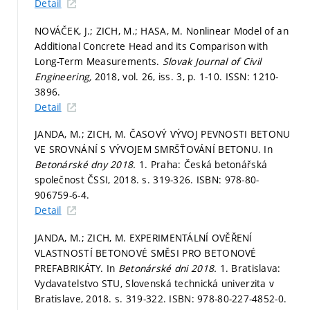
Detail
NOVÁČEK, J.; ZICH, M.; HASA, M. Nonlinear Model of an
Additional Concrete Head and its Comparison with
Long-Term Measurements.
Slovak Journal of Civil
Engineering,
2018, vol. 26, iss. 3,
p. 1-10.
ISSN: 1210-
3896.
Detail
JANDA, M.; ZICH, M. ČASOVÝ VÝVOJ PEVNOSTI BETONU
VE SROVNÁNÍ S VÝVOJEM SMRŠŤOVÁNÍ BETONU. In
Betonárské dny 2018.
1. Praha: Česká betonářská
společnost ČSSI, 2018.
s. 319-326.
ISBN: 978-80-
906759-6-4.
Detail
JANDA, M.; ZICH, M. EXPERIMENTÁLNÍ OVĚŘENÍ
VLASTNOSTÍ BETONOVÉ SMĚSI PRO BETONOVÉ
PREFABRIKÁTY. In
Betonárské dni 2018.
1. Bratislava:
Vydavatelstvo STU, Slovenská technická univerzita v
Bratislave, 2018.
s. 319-322.
ISBN: 978-80-227-4852-0.