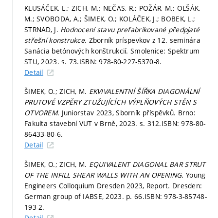
KLUSÁČEK, L.; ZICH, M.; NEČAS, R.; POŽÁR, M.; OLŠÁK,
M.; SVOBODA, A.; ŠIMEK, O.; KOLÁČEK, J.; BOBEK, L.;
STRNAD, J.
Hodnocení stavu prefabrikované předpjaté
střešní konstrukce.
Zborník príspevkov z 12. seminára
Sanácia betónových konštrukcií. Smolenice: Spektrum
STU, 2023.
s. 73.
ISBN: 978-80-227-5370-8.
Detail
ŠIMEK, O.; ZICH, M.
EKVIVALENTNÍ ŠÍŘKA DIAGONÁLNÍ
PRUTOVÉ VZPĚRY ZTUŽUJÍCÍCH VÝPLŇOVÝCH STĚN S
OTVOREM.
Juniorstav 2023, Sborník příspěvků. Brno:
Fakulta stavební VUT v Brně, 2023.
s. 312.
ISBN: 978-80-
86433-80-6.
Detail
ŠIMEK, O.; ZICH, M.
EQUIVALENT DIAGONAL BAR STRUT
OF THE INFILL SHEAR WALLS WITH AN OPENING.
Young
Engineers Colloquium Dresden 2023, Report. Dresden:
German group of IABSE, 2023.
p. 66.
ISBN: 978-3-85748-
193-2.
Detail