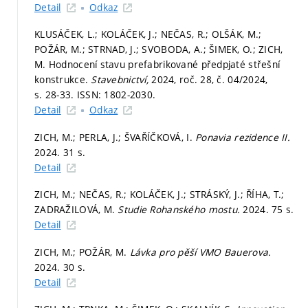
Detail
Odkaz
KLUSÁČEK, L.; KOLÁČEK, J.; NEČAS, R.; OLŠÁK, M.;
POŽÁR, M.; STRNAD, J.; SVOBODA, A.; ŠIMEK, O.; ZICH,
M. Hodnocení stavu prefabrikované předpjaté střešní
konstrukce.
Stavebnictví,
2024, roč. 28, č. 04/2024,
s. 28-33.
ISSN: 1802-2030.
Detail
Odkaz
ZICH, M.; PERLA, J.; ŠVAŘÍČKOVÁ, I.
Ponavia rezidence II.
2024. 31 s.
Detail
ZICH, M.; NEČAS, R.; KOLÁČEK, J.; STRÁSKÝ, J.; ŘÍHA, T.;
ZADRAŽILOVÁ, M.
Studie Rohanského mostu.
2024. 75 s.
Detail
ZICH, M.; POŽÁR, M.
Lávka pro pěší VMO Bauerova.
2024. 30 s.
Detail