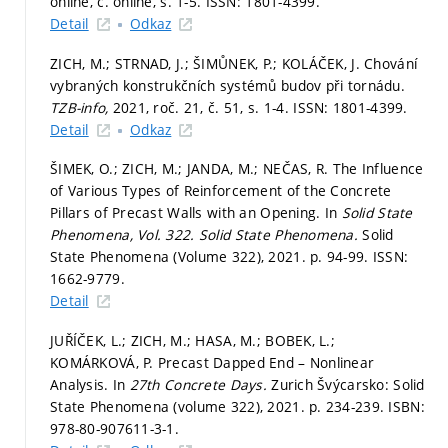
online, č. online,
s. 1-5.
ISSN: 1801-4399.
Detail
Odkaz
ZICH, M.; STRNAD, J.; ŠIMŮNEK, P.; KOLÁČEK, J. Chování
vybraných konstrukčních systémů budov při tornádu.
TZB-info,
2021, roč. 21, č. 51,
s. 1-4.
ISSN: 1801-4399.
Detail
Odkaz
ŠIMEK, O.; ZICH, M.; JANDA, M.; NEČAS, R. The Influence
of Various Types of Reinforcement of the Concrete
Pillars of Precast Walls with an Opening. In
Solid State
Phenomena, Vol. 322.
Solid State Phenomena.
Solid
State Phenomena (Volume 322), 2021.
p. 94-99.
ISSN:
1662-9779.
Detail
JUŘÍČEK, L.; ZICH, M.; HASA, M.; BOBEK, L.;
KOMÁRKOVÁ, P. Precast Dapped End – Nonlinear
Analysis. In
27th Concrete Days.
Zurich Švýcarsko: Solid
State Phenomena (volume 322), 2021.
p. 234-239.
ISBN:
978-80-907611-3-1.