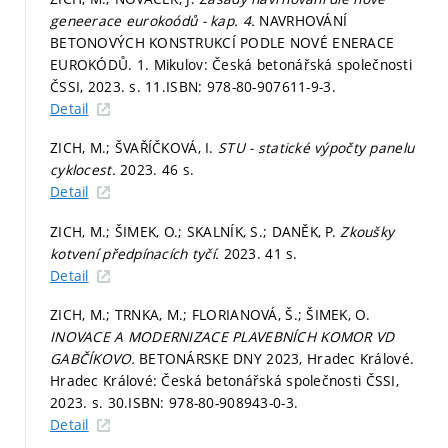
geneerace eurokoódů - kap. 4.
NAVRHOVÁNÍ
BETONOVÝCH KONSTRUKCÍ PODLE NOVÉ ENERACE
EUROKÓDŮ. 1. Mikulov: Česká betonářská společnosti
ČSSI, 2023.
s. 11.
ISBN: 978-80-907611-9-3.
Detail
ZICH, M.; ŠVAŘÍČKOVÁ, I.
STU - statické výpočty panelu
cyklocest.
2023. 46 s.
Detail
ZICH, M.; ŠIMEK, O.; SKALNÍK, S.; DANĚK, P.
Zkoušky
kotvení předpínacích tyčí.
2023. 41 s.
Detail
ZICH, M.; TRNKA, M.; FLORIANOVÁ, Š.; ŠIMEK, O.
INOVACE A MODERNIZACE PLAVEBNÍCH KOMOR VD
GABČÍKOVO.
BETONÁRSKE DNY 2023, Hradec Králové.
Hradec Králové: Česká betonářská společnosti ČSSI,
2023.
s. 30.
ISBN: 978-80-908943-0-3.
Detail