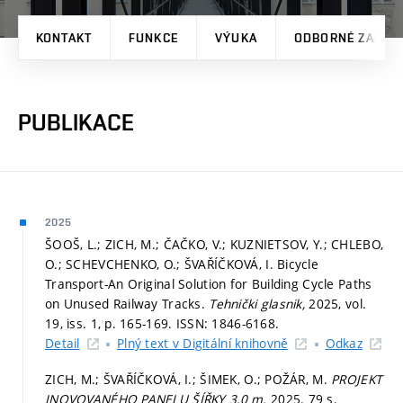
KONTAKT
FUNKCE
VÝUKA
ODBORNÉ ZAMĚŘ
PUBLIKACE
2025
ŠOOŠ, L.; ZICH, M.; ČAČKO, V.; KUZNIETSOV, Y.; CHLEBO,
O.; SCHEVCHENKO, O.; ŠVAŘÍČKOVÁ, I. Bicycle
Transport-An Original Solution for Building Cycle Paths
on Unused Railway Tracks.
Tehnički glasnik,
2025, vol.
19, iss. 1,
p. 165-169.
ISSN: 1846-6168.
Detail
Plný text v Digitální knihovně
Odkaz
ZICH, M.; ŠVAŘÍČKOVÁ, I.; ŠIMEK, O.; POŽÁR, M.
PROJEKT
INOVOVANÉHO PANELU ŠÍŘKY 3,0 m.
2025. 79 s.