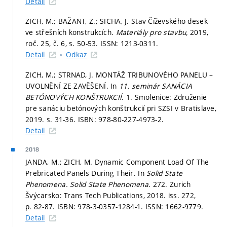
Detail
ZICH, M.; BAŽANT, Z.; SICHA, J. Stav Číževského desek
ve střešních konstrukcích.
Materiály pro stavbu,
2019,
roč. 25, č. 6,
s. 50-53.
ISSN: 1213-0311.
Detail
Odkaz
ZICH, M.; STRNAD, J. MONTÁŽ TRIBUNOVÉHO PANELU –
UVOLNĚNÍ ZE ZAVĚŠENÍ. In
11. seminár SANÁCIA
BETÓNOVÝCH KONŠTRUKCIÍ.
1. Smolenice: Združenie
pre sanáciu betónových konštrukcií pri SZSI v Bratislave,
2019.
s. 31-36.
ISBN: 978-80-227-4973-2.
Detail
2018
JANDA, M.; ZICH, M. Dynamic Component Load Of The
Prebricated Panels During Their. In
Solid State
Phenomena.
Solid State Phenomena.
272. Zurich
Švýcarsko: Trans Tech Publications, 2018. iss. 272,
p. 82-87.
ISBN: 978-3-0357-1284-1. ISSN: 1662-9779.
Detail