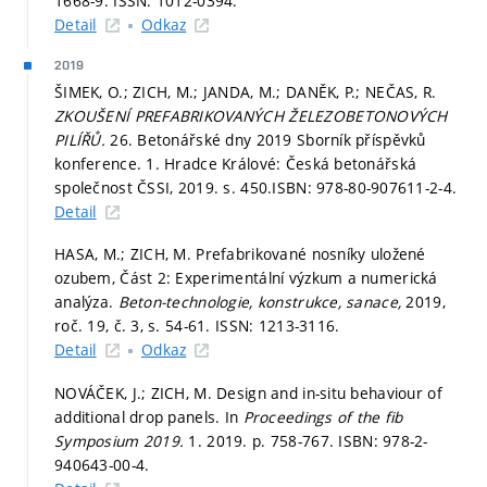
1668-9. ISSN: 1012-0394.
Detail
Odkaz
2019
ŠIMEK, O.; ZICH, M.; JANDA, M.; DANĚK, P.; NEČAS, R.
ZKOUŠENÍ PREFABRIKOVANÝCH ŽELEZOBETONOVÝCH
PILÍŘŮ.
26. Betonářské dny 2019 Sborník příspěvků
konference. 1. Hradce Králové: Česká betonářská
společnost ČSSI, 2019.
s. 450.
ISBN: 978-80-907611-2-4.
Detail
HASA, M.; ZICH, M. Prefabrikované nosníky uložené
ozubem, Část 2: Experimentální výzkum a numerická
analýza.
Beton-technologie, konstrukce, sanace,
2019,
roč. 19, č. 3,
s. 54-61.
ISSN: 1213-3116.
Detail
Odkaz
NOVÁČEK, J.; ZICH, M. Design and in-situ behaviour of
additional drop panels. In
Proceedings of the fib
Symposium 2019.
1. 2019.
p. 758-767.
ISBN: 978-2-
940643-00-4.