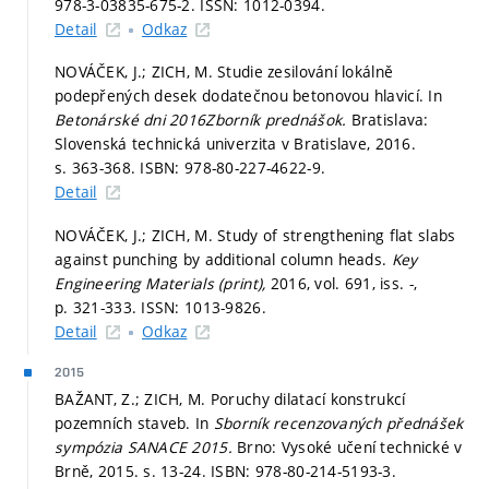
978-3-03835-675-2. ISSN: 1012-0394.
Detail
Odkaz
NOVÁČEK, J.; ZICH, M. Studie zesilování lokálně
podepřených desek dodatečnou betonovou hlavicí. In
Betonárské dni 2016Zborník prednášok.
Bratislava:
Slovenská technická univerzita v Bratislave, 2016.
s. 363-368.
ISBN: 978-80-227-4622-9.
Detail
NOVÁČEK, J.; ZICH, M. Study of strengthening flat slabs
against punching by additional column heads.
Key
Engineering Materials (print),
2016, vol. 691, iss. -,
p. 321-333.
ISSN: 1013-9826.
Detail
Odkaz
2015
BAŽANT, Z.; ZICH, M. Poruchy dilatací konstrukcí
pozemních staveb. In
Sborník recenzovaných přednášek
sympózia SANACE 2015.
Brno: Vysoké učení technické v
Brně, 2015.
s. 13-24.
ISBN: 978-80-214-5193-3.