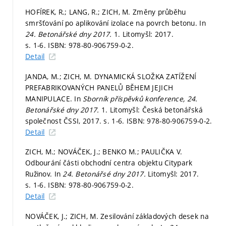
HOFÍREK, R.; LANG, R.; ZICH, M. Změny průběhu
smršťování po aplikování izolace na povrch betonu. In
24. Betonářské dny 2017.
1. Litomyšl: 2017.
s. 1-6.
ISBN: 978-80-906759-0-2.
Detail
JANDA, M.; ZICH, M. DYNAMICKÁ SLOŽKA ZATÍŽENÍ
PREFABRIKOVANÝCH PANELŮ BĚHEM JEJICH
MANIPULACE. In
Sborník příspěvků konference, 24.
Betonářské dny 2017.
1. Litomyšl: Česká betonářská
společnost ČSSI, 2017.
s. 1-6.
ISBN: 978-80-906759-0-2.
Detail
ZICH, M.; NOVÁČEK, J.; BENKO M.; PAULIČKA V.
Odbourání části obchodní centra objektu Citypark
Ružinov. In
24. Betonářsé dny 2017.
Litomyšl: 2017.
s. 1-6.
ISBN: 978-80-906759-0-2.
Detail
NOVÁČEK, J.; ZICH, M. Zesilování základových desek na