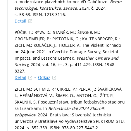
a modernizace plavebních komor VD Gabčíkovo.
Beton-
technologie, konstrukce, sanace,
2024, č. 2024,
s. 58-63.
ISSN: 1213-3116.
Detail
PÚČIK, T.; RÝVA, D.; STANĚK, M.; ŠINGER, M.;
GROENEMEIJER, P.; PISTOTNIK, G.; KALTENBERGER, R.;
ZICH, M.; KOLÁČEK, J.; HOLZER, A. The Violent Tornado
on 24 June 2021 in Czechia: Damage Survey, Societal
Impacts, and Lessons Learned.
Weather Climate and
Society,
2024, vol. 16, iss. 3,
p. 411-429.
ISSN: 1948-
8327.
Detail
Odkaz
ZICH, M.; SCHMID, P.; CIKRLE, P.; PERLA, J.; ŠVAŘÍČKOVÁ,
I.; HEŘMÁNKOVÁ, V.; ŠIMEK, O.; ANTON, O.; ŽÍTT, P.;
SKALNÍK, S. Posouzení stavu tribun fotbalového stadionu
za Lužánkami. In
Betonárske dni 2024 Zborník
príspevkov.
2024. Bratislava: Slovenská technická
univerzita v Bratislave vo Vydavateľstve SPEKTRUM STU,
2024.
s. 352-359.
ISBN: 978-80-227-5442-2.