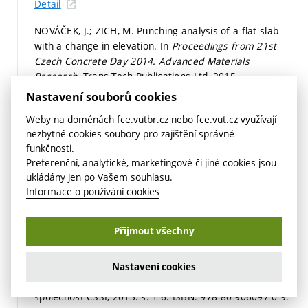
Detail
NOVÁČEK, J.; ZICH, M. Punching analysis of a flat slab
with a change in elevation. In
Proceedings from 21st
Czech Concrete Day 2014.
Advanced Materials
Research.
Trans Tech Publications Ltd, 2015.
p. 233-236.
ISBN: 978-3-03835-474-1. ISSN: 1022-6680.
Nastavení souborů cookies
Detail
Odkaz
Weby na doménách fce.vutbr.cz nebo fce.vut.cz využívají
NOVÁČEK, J.; ZICH, M. Studie zesilování lokálně
nezbytné cookies soubory pro zajištění správné
funkčnosti.
podepřených desek na protlačení. In
22. Betonářské
Preferenční, analytické, marketingové či jiné cookies jsou
dny 2015 Sborník příspěvků konference.
Česká
ukládány jen po Vašem souhlasu.
betonářská společnost ČSSI, 2015.
s. 1-7.
ISBN: 978-80-
Informace o používání cookies
906097-0-9.
Detail
Přijmout všechny
HOFÍREK, R.; ZICH, M. R35 Sedlice - Opatovice, dostavba
estakády SO 206.2 - sledování napjatosti nosné
konstrukce. In
22. Betonářské dny 2015 Sborník
Nastavení cookies
příspěvků konference.
1. vydání. Česká betonářská
společnost ČSSI, 2015.
s. 1-6.
ISBN: 978-80-906097-0-9.