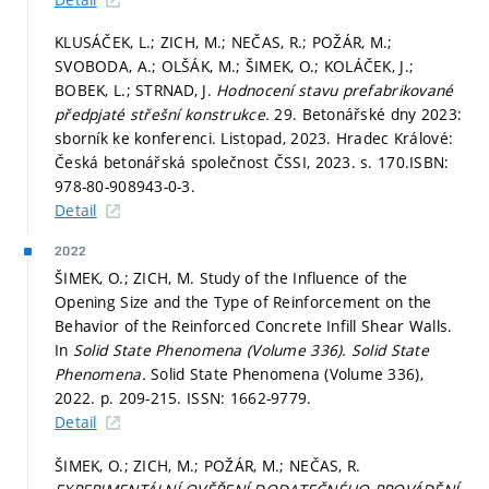
KLUSÁČEK, L.; ZICH, M.; NEČAS, R.; POŽÁR, M.;
SVOBODA, A.; OLŠÁK, M.; ŠIMEK, O.; KOLÁČEK, J.;
BOBEK, L.; STRNAD, J.
Hodnocení stavu prefabrikované
předpjaté střešní konstrukce.
29. Betonářské dny 2023:
sborník ke konferenci. Listopad, 2023. Hradec Králové:
Česká betonářská společnost ČSSI, 2023.
s. 170.
ISBN:
978-80-908943-0-3.
Detail
2022
ŠIMEK, O.; ZICH, M. Study of the Influence of the
Opening Size and the Type of Reinforcement on the
Behavior of the Reinforced Concrete Infill Shear Walls.
In
Solid State Phenomena (Volume 336).
Solid State
Phenomena.
Solid State Phenomena (Volume 336),
2022.
p. 209-215.
ISSN: 1662-9779.
Detail
ŠIMEK, O.; ZICH, M.; POŽÁR, M.; NEČAS, R.