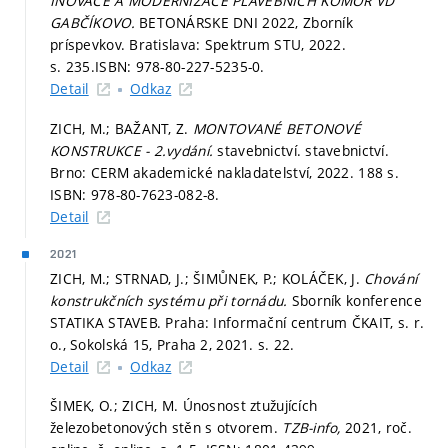
INOVACE A MODERNIZACE PLAVEBNÍCH KOMOR VD
GABČÍKOVO.
BETONÁRSKE DNI 2022, Zborník
príspevkov. Bratislava: Spektrum STU, 2022.
s. 235.
ISBN: 978-80-227-5235-0.
Detail
Odkaz
ZICH, M.; BAŽANT, Z.
MONTOVANÉ BETONOVÉ
KONSTRUKCE - 2.vydání.
stavebnictví. stavebnictví.
Brno: CERM akademické nakladatelství, 2022. 188 s.
ISBN: 978-80-7623-082-8.
Detail
2021
ZICH, M.; STRNAD, J.; ŠIMŮNEK, P.; KOLÁČEK, J.
Chování
konstrukčních systému při tornádu.
Sborník konference
STATIKA STAVEB. Praha: Informační centrum ČKAIT, s. r.
o., Sokolská 15, Praha 2, 2021.
s. 22.
Detail
Odkaz
ŠIMEK, O.; ZICH, M. Únosnost ztužujících
železobetonových stěn s otvorem.
TZB-info,
2021, roč.