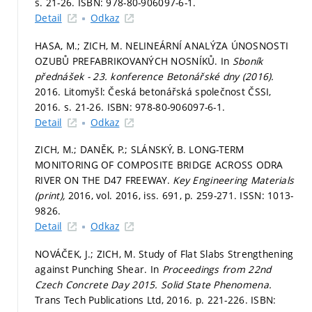
s. 21-26.
ISBN: 978-80-906097-6-1.
Detail
Odkaz
HASA, M.; ZICH, M. NELINEÁRNÍ ANALÝZA ÚNOSNOSTI
OZUBŮ PREFABRIKOVANÝCH NOSNÍKŮ. In
Sboník
přednášek - 23. konference Betonářské dny (2016).
2016. Litomyšl: Česká betonářská společnost ČSSI,
2016.
s. 21-26.
ISBN: 978-80-906097-6-1.
Detail
Odkaz
ZICH, M.; DANĚK, P.; SLÁNSKÝ, B. LONG-TERM
MONITORING OF COMPOSITE BRIDGE ACROSS ODRA
RIVER ON THE D47 FREEWAY.
Key Engineering Materials
(print),
2016, vol. 2016, iss. 691,
p. 259-271.
ISSN: 1013-
9826.
Detail
Odkaz
NOVÁČEK, J.; ZICH, M. Study of Flat Slabs Strengthening
against Punching Shear. In
Proceedings from 22nd
Czech Concrete Day 2015.
Solid State Phenomena.
Trans Tech Publications Ltd, 2016.
p. 221-226.
ISBN: