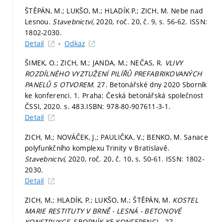
ŠTĚPÁN, M.; LUKŠO, M.; HLADÍK P.; ZICH, M. Nebe nad
Lesnou.
Stavebnictví,
2020, roč. 20, č. 9,
s. 56-62.
ISSN:
1802-2030.
Detail
Odkaz
ŠIMEK, O.; ZICH, M.; JANDA, M.; NEČAS, R.
VLIVY
ROZDÍLNÉHO VYZTUŽENÍ PILÍŘŮ PREFABRIKOVANÝCH
PANELŮ S OTVOREM.
27. Betonářské dny 2020 Sborník
ke konferenci. 1. Praha: Česká betonářská společnost
ČSSI, 2020.
s. 483.
ISBN: 978-80-907611-3-1.
Detail
ZICH, M.; NOVÁČEK, J.; PAULIČKA, V.; BENKO, M. Sanace
polyfunkčního komplexu Trinity v Bratislavě.
Stavebnictví,
2020, roč. 20, č. 10,
s. 50-61.
ISSN: 1802-
2030.
Detail
ZICH, M.; HLADÍK, P.; LUKŠO, M.; ŠTĚPÁN, M.
KOSTEL
MARIE RESTITUTY V BRNĚ - LESNÁ - BETONOVÉ
KONSTRUKCE.
SBORNÍK KE KONFERENCI - 27.