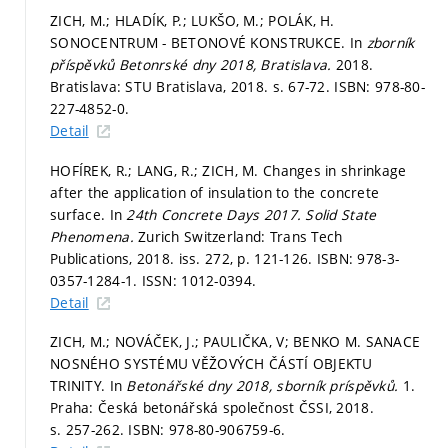
ZICH, M.; HLADÍK, P.; LUKŠO, M.; POLÁK, H.
SONOCENTRUM - BETONOVÉ KONSTRUKCE. In
zborník
příspěvků Betonrské dny 2018, Bratislava.
2018.
Bratislava: STU Bratislava, 2018.
s. 67-72.
ISBN: 978-80-
227-4852-0.
Detail
HOFÍREK, R.; LANG, R.; ZICH, M. Changes in shrinkage
after the application of insulation to the concrete
surface. In
24th Concrete Days 2017.
Solid State
Phenomena.
Zurich Switzerland: Trans Tech
Publications, 2018. iss. 272,
p. 121-126.
ISBN: 978-3-
0357-1284-1. ISSN: 1012-0394.
Detail
ZICH, M.; NOVÁČEK, J.; PAULIČKA, V; BENKO M. SANACE
NOSNÉHO SYSTÉMU VĚŽOVÝCH ČÁSTÍ OBJEKTU
TRINITY. In
Betonářské dny 2018, sborník príspěvků.
1.
Praha: Česká betonářská společnost ČSSI, 2018.
s. 257-262.
ISBN: 978-80-906759-6.