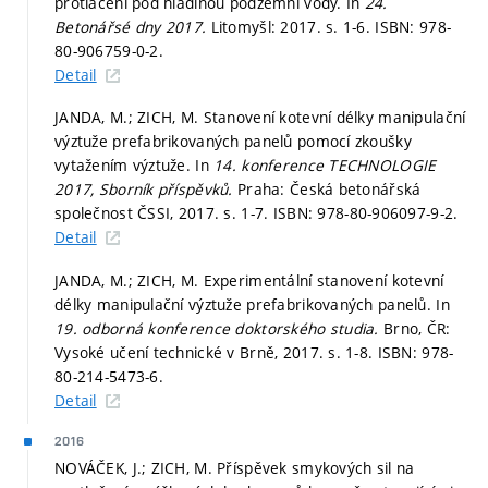
protlačení pod hladinou podzemní vody. In
24.
Betonářsé dny 2017.
Litomyšl: 2017.
s. 1-6.
ISBN: 978-
80-906759-0-2.
Detail
JANDA, M.; ZICH, M. Stanovení kotevní délky manipulační
výztuže prefabrikovaných panelů pomocí zkoušky
vytažením výztuže. In
14. konference TECHNOLOGIE
2017, Sborník příspěvků.
Praha: Česká betonářská
společnost ČSSI, 2017.
s. 1-7.
ISBN: 978-80-906097-9-2.
Detail
JANDA, M.; ZICH, M. Experimentální stanovení kotevní
délky manipulační výztuže prefabrikovaných panelů. In
19. odborná konference doktorského studia.
Brno, ČR:
Vysoké učení technické v Brně, 2017.
s. 1-8.
ISBN: 978-
80-214-5473-6.
Detail
2016
NOVÁČEK, J.; ZICH, M. Příspěvek smykových sil na