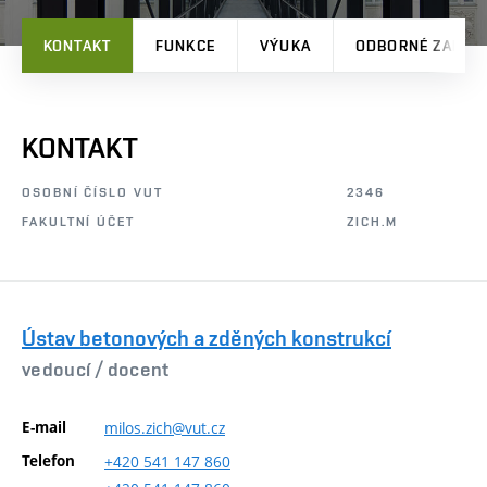
KONTAKT
FUNKCE
VÝUKA
ODBORNÉ ZAMĚŘ
KONTAKT
OSOBNÍ ČÍSLO VUT
2346
FAKULTNÍ ÚČET
ZICH.M
Ústav betonových a zděných konstrukcí
vedoucí /
docent
E-mail
milos.zich@vut.cz
Telefon
+420
541
147
860