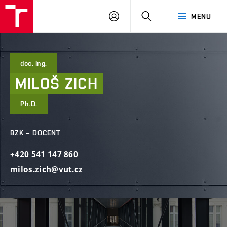
FAST
PŘIHLÁSIT
HLEDAT
MENU
VUT
SE
Brno
doc. Ing.
MILOŠ
ZICH
Ph.D.
BZK – DOCENT
+420
541
147
860
milos.zich@vut.cz