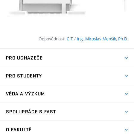
Odpovědnost:
CIT
/
Ing. Miroslav Menšík, Ph.D.
PRO UCHAZEČE
Pojďte na FAST
PRO STUDENTY
Nabídka programů
Časový plán studia
Přijímačky
VĚDA A VÝZKUM
Studijní programy
Zápisy
Úspěchy
Předměty
SPOLUPRÁCE S FAST
(externí
Ambasadoři pro prváky
Licence a patenty
odkaz)
FAQ
Studium MSc.
Firemní spolupráce
Centra výzkumu
O FAKULTĚ
(externí
Příručka prváka
Přípravné kurzy