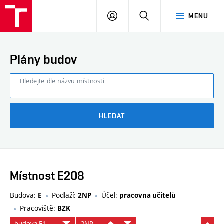
FAST
PŘIHLÁSIT
HLEDAT
MENU
VUT
SE
Brno
Plány budov
Hledejte dle názvu místnosti
HLEDAT
Místnost E208
Budova:
Podlaží:
Účel:
E
2NP
pracovna učitelů
Pracoviště:
BZK