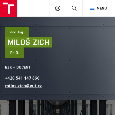
FAST
PŘIHLÁSIT
HLEDAT
MENU
VUT
SE
Brno
doc. Ing.
MILOŠ
ZICH
Ph.D.
BZK – DOCENT
+420
541
147
860
milos.zich@vut.cz