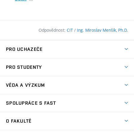
Odpovědnost:
CIT
/
Ing. Miroslav Menšík, Ph.D.
PRO UCHAZEČE
Pojďte na FAST
PRO STUDENTY
Nabídka programů
Časový plán studia
Přijímačky
VĚDA A VÝZKUM
Studijní programy
Zápisy
Úspěchy
Předměty
SPOLUPRÁCE S FAST
(externí
Ambasadoři pro prváky
Licence a patenty
odkaz)
FAQ
Studium MSc.
Firemní spolupráce
Centra výzkumu
O FAKULTĚ
(externí
Příručka prváka
Přípravné kurzy
Zahraniční spolupráce
odkaz)
Oblasti výzkumu
Studium a práce v zahraničí
Plány budov