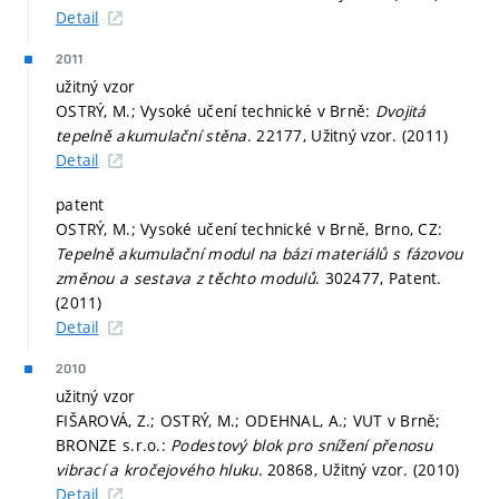
Detail
2011
užitný vzor
OSTRÝ, M.; Vysoké učení technické v Brně:
Dvojitá
tepelně akumulační stěna
. 22177, Užitný vzor. (2011)
Detail
patent
OSTRÝ, M.; Vysoké učení technické v Brně, Brno, CZ:
Tepelně akumulační modul na bázi materiálů s fázovou
změnou a sestava z těchto modulů
. 302477, Patent.
(2011)
Detail
2010
užitný vzor
FIŠAROVÁ, Z.; OSTRÝ, M.; ODEHNAL, A.; VUT v Brně;
BRONZE s.r.o.:
Podestový blok pro snížení přenosu
vibrací a kročejového hluku
. 20868, Užitný vzor. (2010)
Detail