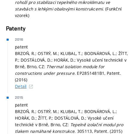
rohoží pro stabilizaci tepelného mikroklimatu ve
stavbách s lehkými obalovými konstrukcemi
. (Funkční
vzorek)
Patenty
2016
patent
BRZOŇ, R.; OSTRÝ, M.; KLUBAL, T.; BODNÁROVÁ, L.; ŽÍTT,
P.; DOSTÁLOVÁ, D.; HORÁK, D.; Vysoké učení technické v
Brně, Brno, CZ:
Thermal isolation module for
constructions under pressure
. EP2851481B1, Patent.
(2016)
Detail
2015
patent
BRZOŇ, R.; OSTRÝ, M.; KLUBAL, T.; BODNÁROVÁ, L.;
HORÁK, D.; ŽÍTT, P.; DOSTÁLOVÁ, D.; Vysoké učení
technické v Brně, Brno, CZ:
Tepelně izolační modul pro
tlakem namáhané konstrukce
. 305113, Patent. (2015)