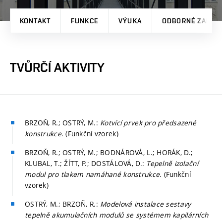
KONTAKT
FUNKCE
VÝUKA
ODBORNÉ ZAMĚŘ
TVŮRČÍ AKTIVITY
BRZOŇ, R.; OSTRÝ, M.:
Kotvící prvek pro předsazené
konstrukce
. (Funkční vzorek)
BRZOŇ, R.; OSTRÝ, M.; BODNÁROVÁ, L.; HORÁK, D.;
KLUBAL, T.; ŽÍTT, P.; DOSTÁLOVÁ, D.:
Tepelně izolační
modul pro tlakem namáhané konstrukce
. (Funkční
vzorek)
OSTRÝ, M.; BRZOŇ, R.:
Modelová instalace sestavy
tepelně akumulačních modulů se systémem kapilárních