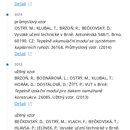
Detail
2014
průmyslový vzor
OSTRÝ, M.; KLUBAL, T.; BRZOŇ, R.; BEČKOVSKÝ, D.;
Vysoké učení technické v Brně, Antonínská 548/1, Brno,
60190, CZ:
Tepelně akumulační modul se systémem
kapilárních rohoží
. 36168, Průmyslový vzor. (2014)
Detail
2013
užitný vzor
BRZOŇ, R.; BODNÁROVÁ, L.; OSTRÝ, M.; KLUBAL, T.;
HORÁK, D.; DOSTÁLOVÁ, D.; ŽÍTT, P.; VUT v Brně:
Tepelně izolační modul pro tlakem namáhané
konstrukce
. 26085, Užitný vzor. (2013)
Detail
užitný vzor
BEČKOVSKÝ, D.; OSTRÝ, M.; VLACH, F.; BEČKOVSKÁ, T.;
HLAVSA, P.; JELÍNEK, P.; Vysoké učení technické v Brně,