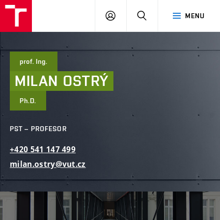
FAST
PŘIHLÁSIT
HLEDAT
MENU
VUT
SE
Brno
prof. Ing.
MILAN
OSTRÝ
Ph.D.
PST – PROFESOR
+420
541
147
499
milan.ostry@vut.cz