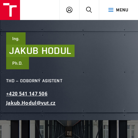
FAST
PŘIHLÁSIT
HLEDAT
MENU
VUT
SE
Brno
Ing.
JAKUB
HODUL
Ph.D.
THD – ODBORNÝ ASISTENT
+420
541
147
506
Jakub.Hodul@vut.cz