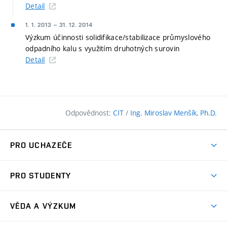
Detail
1. 1. 2013
–
31. 12. 2014
Výzkum účinnosti solidifikace/stabilizace průmyslového
odpadního kalu s využitím druhotných surovin
Detail
Odpovědnost:
CIT
/
Ing. Miroslav Menšík, Ph.D.
PRO UCHAZEČE
Pojďte na FAST
PRO STUDENTY
Nabídka programů
Časový plán studia
Přijímačky
VĚDA A VÝZKUM
Studijní programy
Zápisy