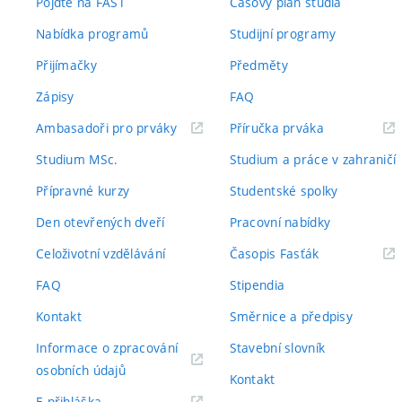
Pojďte na FAST
Časový plán studia
Nabídka programů
Studijní programy
Přijímačky
Předměty
Zápisy
FAQ
(externí
(externí
Ambasadoři pro prváky
Příručka prváka
odkaz)
odkaz)
Studium MSc.
Studium a práce v zahraničí
Přípravné kurzy
Studentské spolky
Den otevřených dveří
Pracovní nabídky
(externí
Celoživotní vzdělávání
Časopis Fasťák
odkaz)
FAQ
Stipendia
Kontakt
Směrnice a předpisy
Informace o zpracování
Stavební slovník
(externí
osobních údajů
Kontakt
odkaz)
(externí
E-přihláška