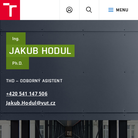
FAST
PŘIHLÁSIT
HLEDAT
MENU
VUT
SE
Brno
Ing.
JAKUB
HODUL
Ph.D.
THD – ODBORNÝ ASISTENT
+420
541
147
506
Jakub.Hodul@vut.cz