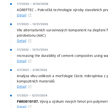
7/1/2023
–
6/30/2026
ADREPTEC – Pokročilá technologie výroby stavebních pr
Detail
1/1/2023
–
12/31/2025
Vliv alternativních surovinových komponent na zlepšení 
pórobetonu (AAC)
Detail
1/1/2022
–
12/31/2024
Increasing the durability of cement composites using w
Detail
3/1/2021
–
2/28/2022
Analýza vlivu velikosti a morfologie částic mikroplniva z
kompozitních materiálů
Detail
1/1/2021
–
12/31/2024
Vývoj a výzkum nových hmot pro polymerní
FW03010107,
Detail