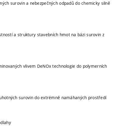
tných surovin a nebezpečných odpadů do chemicky silně
stností a struktury stavebních hmot na bázi surovin z
taminovaných vlivem DeNOx technologie do polymerních
druhotných surovin do extrémně namáhaných prostředí
odlahy