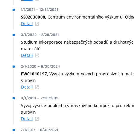
1/1/2021
–
12/31/2026
Centrum environmentálního výzkumu: Odpa
SS02030008,
Detail
3/1/2020
–
2/28/2021
Studium inkorporace nebezpečných odpadů a druhotných 
materiálů
Detail
2/1/2020
–
9/30/2024
Vývoj a výzkum nových progresivních mater
FW01010197,
surovin
Detail
3/1/2018
–
2/28/2019
Vývoj vysoce odolného správkového kompozitu pro rekon
surovin
Detail
7/1/2017
–
6/30/2021