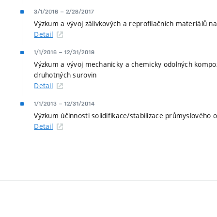
3/1/2016
–
2/28/2017
Výzkum a vývoj zálivkových a reprofilačních materiálů n
Detail
1/1/2016
–
12/31/2019
Výzkum a vývoj mechanicky a chemicky odolných kompoz
druhotných surovin
Detail
1/1/2013
–
12/31/2014
Výzkum účinnosti solidifikace/stabilizace průmyslového 
Detail