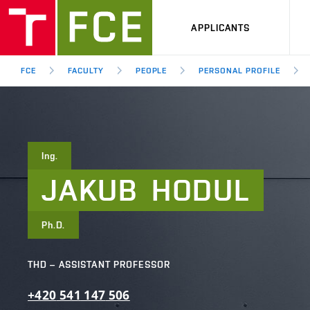
APPLICANTS
FCE
FACULTY
PEOPLE
PERSONAL PROFILE
Ing.
JAKUB
HODUL
Ph.D.
THD – ASSISTANT PROFESSOR
+420
541
147
506