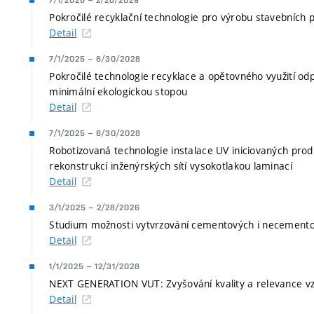
7/1/2026
–
2/28/2029
Pokročilé recyklační technologie pro výrobu stavebních 
Detail
7/1/2025
–
6/30/2028
Pokročilé technologie recyklace a opětovného využití od
minimální ekologickou stopou
Detail
7/1/2025
–
6/30/2028
Robotizovaná technologie instalace UV iniciovaných produ
rekonstrukcí inženýrských sítí vysokotlakou laminací
Detail
3/1/2025
–
2/28/2026
Studium možnosti vytvrzování cementových i necement
Detail
1/1/2025
–
12/31/2028
NEXT GENERATION VUT: Zvyšování kvality a relevance v
Detail