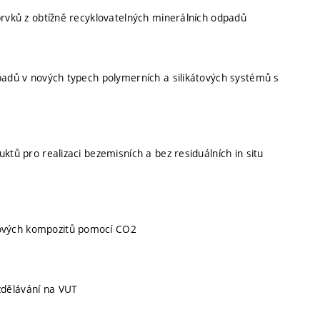
prvků z obtížně recyklovatelných minerálních odpadů
padů v nových typech polymerních a silikátových systémů s
ktů pro realizaci bezemisních a bez residuálních in situ
ových kompozitů pomocí CO2
zdělávání na VUT