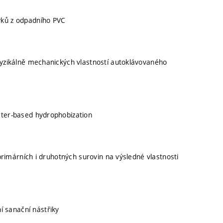
vků z odpadního PVC
fyzikálně mechanických vlastností autoklávovaného
ater-based hydrophobization
 primárních i druhotných surovin na výsledné vlastnosti
 sanační nástřiky