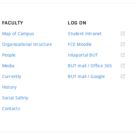
FACULTY
LOG ON
(external
Map of Campus
Student Intranet
link)
(external
Organizational structure
FCE Moodle
link)
(external
People
Intaportal BUT
link)
(external
Media
BUT mail / Office 365
link)
(external
Currently
BUT mail / Google
link)
History
Social Safety
Contacts