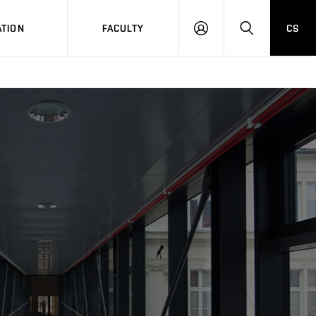
TION
FACULTY
CS
LOG
HLEDAT
ON