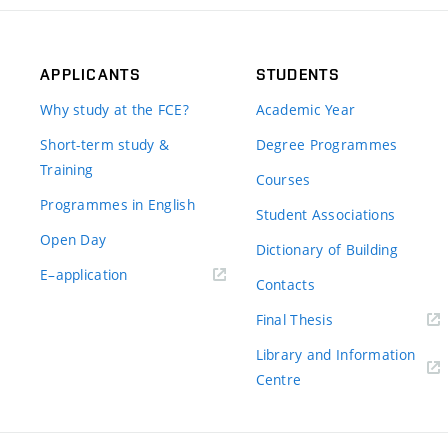
APPLICANTS
STUDENTS
Why study at the FCE?
Academic Year
Short-term study &
Degree Programmes
Training
Courses
Programmes in English
Student Associations
Open Day
Dictionary of Building
(external
E–application
Contacts
link)
(external
Final Thesis
link)
Library and Information
(external
Centre
link)