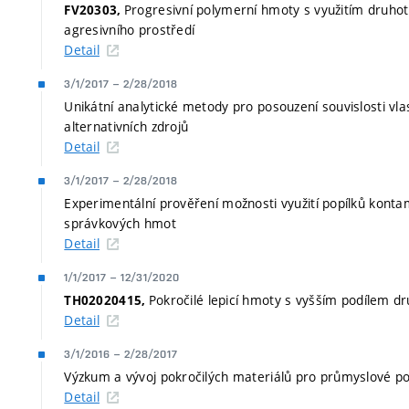
Progresivní polymerní hmoty s využitím druho
FV20303,
agresivního prostředí
Detail
3/1/2017
–
2/28/2018
Unikátní analytické metody pro posouzení souvislosti vla
alternativních zdrojů
Detail
3/1/2017
–
2/28/2018
Experimentální prověření možnosti využití popílků kon
správkových hmot
Detail
1/1/2017
–
12/31/2020
Pokročilé lepicí hmoty s vyšším podílem 
TH02020415,
Detail
3/1/2016
–
2/28/2017
Výzkum a vývoj pokročilých materiálů pro průmyslové p
Detail