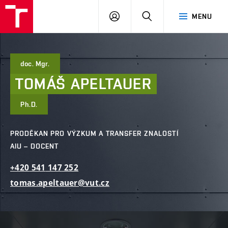
FAST
PŘIHLÁSIT
HLEDAT
MENU
VUT
SE
Brno
doc. Mgr.
TOMÁŠ
APELTAUER
Ph.D.
PRODĚKAN PRO VÝZKUM A TRANSFER ZNALOSTÍ
AIU – DOCENT
+420
541
147
252
tomas.apeltauer@vut.cz