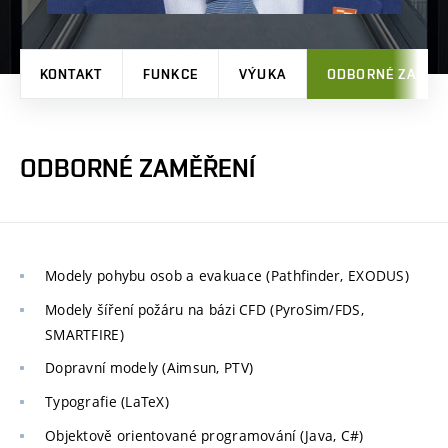
KONTAKT
FUNKCE
VÝUKA
ODBORNÉ ZAMĚŘ
ODBORNÉ ZAMĚŘENÍ
Modely pohybu osob a evakuace (Pathfinder, EXODUS)
Modely šíření požáru na bázi CFD (PyroSim/FDS,
SMARTFIRE)
Dopravní modely (Aimsun, PTV)
Typografie (LaTeX)
Objektově orientované programování (Java, C#)