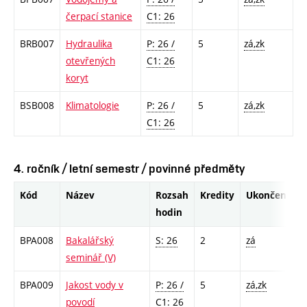
čerpací stanice
C1: 26
BRB007
Hydraulika
P: 26 /
5
zá,zk
otevřených
C1: 26
koryt
BSB008
Klimatologie
P: 26 /
5
zá,zk
C1: 26
4. ročník / letní semestr / povinné předměty
Kód
Název
Rozsah
Kredity
Ukončení
hodin
BPA008
Bakalářský
S: 26
2
zá
seminář (V)
BPA009
Jakost vody v
P: 26 /
5
zá,zk
povodí
C1: 26