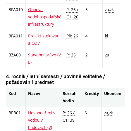
BPA010
Obnova
P: 26 /
5
zá,zk
vodohospodářské
C1: 26
infrastruktury
BPA011
Projekt stokování
PR: 26
4
kl
a ČOV
BZA001
Stavební právo (V,
P: 26
2
zá
E)
4. ročník / letní semestr / povinně volitelné /
požadován 1 předmět
Kód
Název
Rozsah
Kredity
Ukončení
hodin
BPB011
Hospodaření s
P: 26 /
6
zá,zk
vodou v
C1: 39
budovách (V)