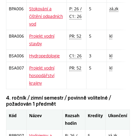
BPA006
Stokování a
P: 26 /
5
zá,zk
čištění odpadních
C1: 26
vod
BRA006
Projekt vodní
PR: 52
5
kl
stavby
BSA006
Hydropedologie
C1: 26
3
kl
BSA007
Projekt vodní
PR: 52
5
kl
hospodářství
krajiny
4. ročník / zimní semestr / povinně volitelné /
požadován 1 předmět
Kód
Název
Rozsah
Kredity
Ukončení
hodin
BPB007
Vodojemy a
P: 26 /
5
zá,zk