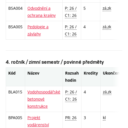
BSA004
Odvodnění a
P: 26 /
5
zá,zk
ochrana krajiny
C1: 26
BSA005
Pedologie a
P: 26 /
4
zá,zk
závlahy
C1: 26
4. ročník / zimní semestr / povinné předměty
Kód
Název
Rozsah
Kredity
Ukončení
hodin
BLA015
Vodohospodářské
P: 26 /
4
zá,zk
betonové
C1: 26
konstrukce
BPA005
Projekt
PR: 26
3
kl
vodárenství