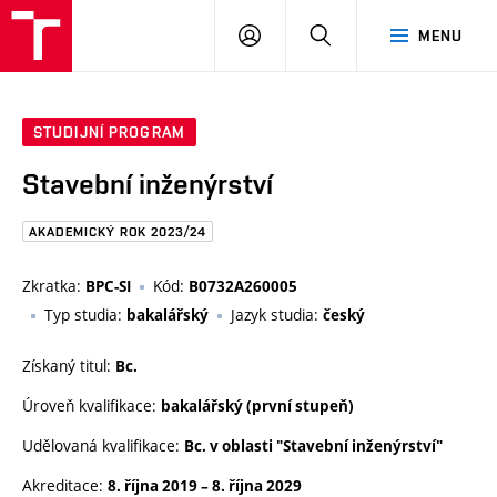
FAST
PŘIHLÁSIT
HLEDAT
MENU
VUT
SE
Brno
STUDIJNÍ PROGRAM
Stavební inženýrství
AKADEMICKÝ ROK 2023/24
Zkratka:
Kód:
BPC-SI
B0732A260005
Typ studia:
Jazyk studia:
bakalářský
český
Získaný titul:
Bc.
Úroveň kvalifikace:
bakalářský (první stupeň)
Udělovaná kvalifikace:
Bc. v oblasti "Stavební inženýrství"
Akreditace:
8. října 2019
–
8. října 2029