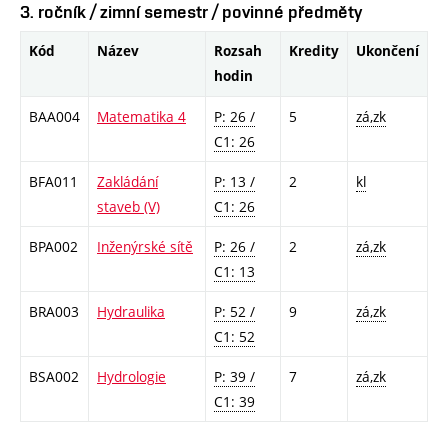
3. ročník / zimní semestr / povinné předměty
Kód
Název
Rozsah
Kredity
Ukončení
hodin
BAA004
Matematika 4
P: 26 /
5
zá,zk
C1: 26
BFA011
Zakládání
P: 13 /
2
kl
staveb (V)
C1: 26
BPA002
Inženýrské sítě
P: 26 /
2
zá,zk
C1: 13
BRA003
Hydraulika
P: 52 /
9
zá,zk
C1: 52
BSA002
Hydrologie
P: 39 /
7
zá,zk
C1: 39