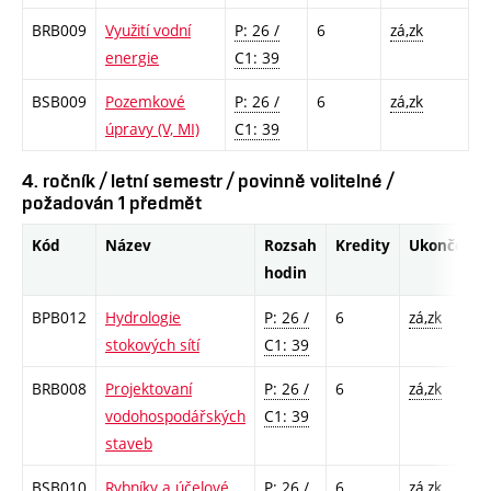
BRB009
Využití vodní
P: 26 /
6
zá,zk
energie
C1: 39
BSB009
Pozemkové
P: 26 /
6
zá,zk
úpravy (V, MI)
C1: 39
4. ročník / letní semestr / povinně volitelné /
požadován 1 předmět
Kód
Název
Rozsah
Kredity
Ukončení
hodin
BPB012
Hydrologie
P: 26 /
6
zá,zk
stokových sítí
C1: 39
BRB008
Projektovaní
P: 26 /
6
zá,zk
vodohospodářských
C1: 39
staveb
BSB010
Rybníky a účelové
P: 26 /
6
zá,zk