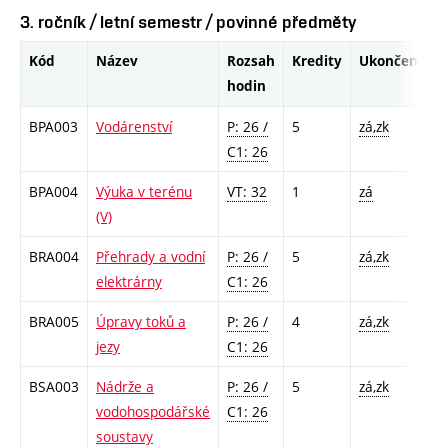
3. ročník / letní semestr / povinné předměty
Kód
Název
Rozsah
Kredity
Ukončení
hodin
BPA003
Vodárenství
P: 26 /
5
zá,zk
C1: 26
BPA004
Výuka v terénu
VT: 32
1
zá
(V)
BRA004
Přehrady a vodní
P: 26 /
5
zá,zk
elektrárny
C1: 26
BRA005
Úpravy toků a
P: 26 /
4
zá,zk
jezy
C1: 26
BSA003
Nádrže a
P: 26 /
5
zá,zk
vodohospodářské
C1: 26
soustavy