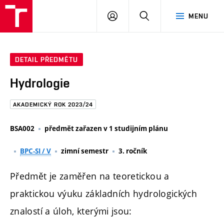
FAST
PŘIHLÁSIT
HLEDAT
MENU
VUT
SE
Brno
DETAIL PŘEDMĚTU
Hydrologie
AKADEMICKÝ ROK 2023/24
BSA002
předmět zařazen v 1 studijním plánu
BPC-SI / V
zimní semestr
3. ročník
Předmět je zaměřen na teoretickou a
praktickou výuku základních hydrologických
znalostí a úloh, kterými jsou: