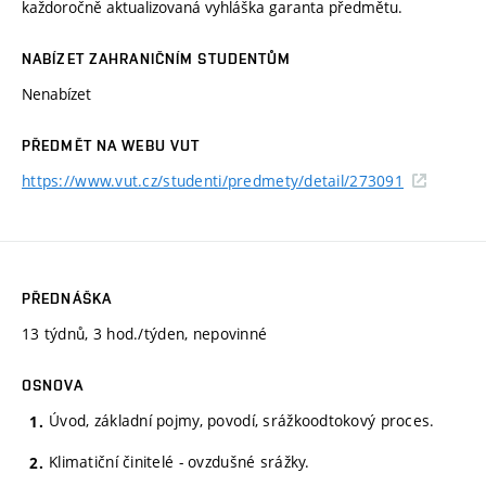
každoročně aktualizovaná vyhláška garanta předmětu.
NABÍZET ZAHRANIČNÍM STUDENTŮM
Nenabízet
PŘEDMĚT NA WEBU VUT
https://www.vut.cz/studenti/predmety/detail/273091
PŘEDNÁŠKA
13 týdnů, 3 hod./týden, nepovinné
OSNOVA
Úvod, základní pojmy, povodí, srážkoodtokový proces.
Klimatiční činitelé - ovzdušné srážky.