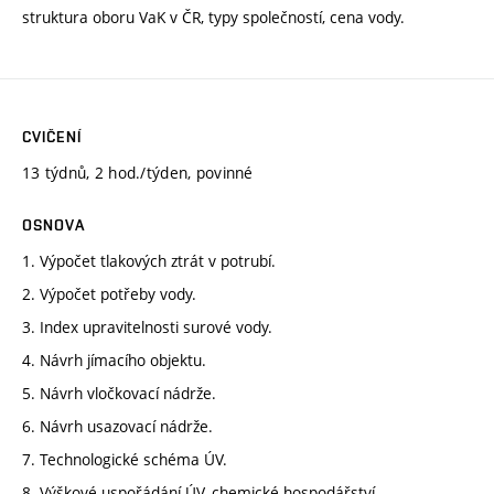
struktura oboru VaK v ČR, typy společností, cena vody.
CVIČENÍ
13 týdnů, 2 hod./týden, povinné
OSNOVA
1. Výpočet tlakových ztrát v potrubí.
2. Výpočet potřeby vody.
3. Index upravitelnosti surové vody.
4. Návrh jímacího objektu.
5. Návrh vločkovací nádrže.
6. Návrh usazovací nádrže.
7. Technologické schéma ÚV.
8. Výškové uspořádání ÚV, chemické hospodářství.