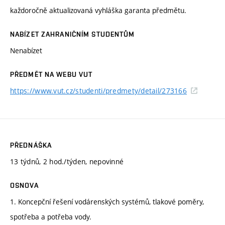
každoročně aktualizovaná vyhláška garanta předmětu.
NABÍZET ZAHRANIČNÍM STUDENTŮM
Nenabízet
PŘEDMĚT NA WEBU VUT
https://www.vut.cz/studenti/predmety/detail/273166
PŘEDNÁŠKA
13 týdnů, 2 hod./týden, nepovinné
OSNOVA
1. Koncepční řešení vodárenských systémů, tlakové poměry,
spotřeba a potřeba vody.