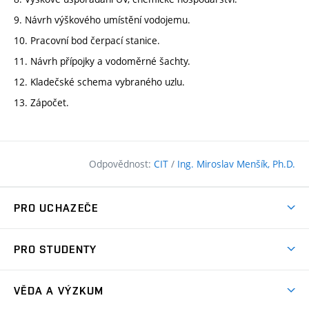
9. Návrh výškového umístění vodojemu.
10. Pracovní bod čerpací stanice.
11. Návrh přípojky a vodoměrné šachty.
12. Kladečské schema vybraného uzlu.
13. Zápočet.
Odpovědnost:
CIT
/
Ing. Miroslav Menšík, Ph.D.
PRO UCHAZEČE
Pojďte na FAST
PRO STUDENTY
Nabídka programů
Časový plán studia
Přijímačky
VĚDA A VÝZKUM
Studijní programy