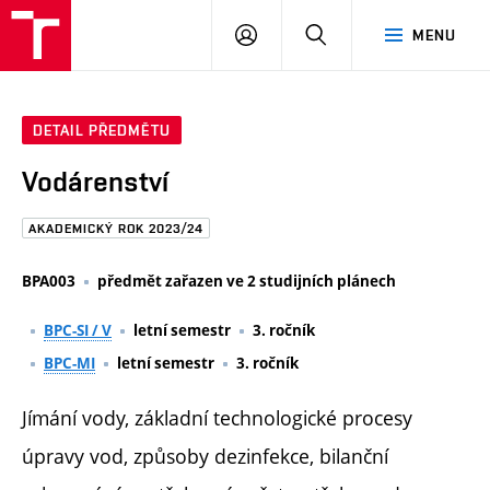
FAST
PŘIHLÁSIT
HLEDAT
MENU
VUT
SE
Brno
DETAIL PŘEDMĚTU
Vodárenství
AKADEMICKÝ ROK 2023/24
BPA003
předmět zařazen ve 2 studijních plánech
BPC-SI / V
letní semestr
3. ročník
BPC-MI
letní semestr
3. ročník
Jímání vody, základní technologické procesy
úpravy vod, způsoby dezinfekce, bilanční