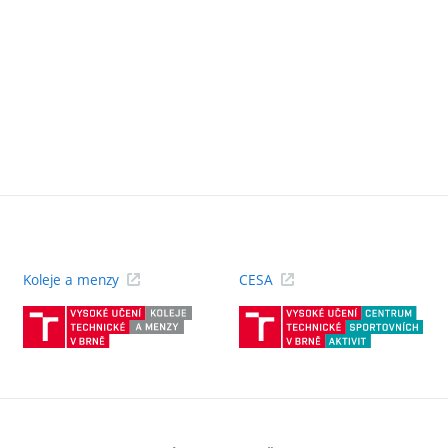
Koleje a menzy
CESA
(externí
(ext
odkaz)
odk