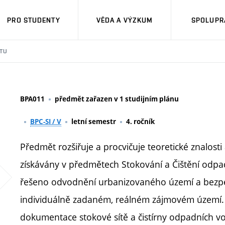
PRO STUDENTY
VĚDA A VÝZKUM
SPOLUPRÁ
TU
BPA011
předmět zařazen v 1 studijním plánu
BPC-SI / V
letní semestr
4. ročník
Předmět rozšiřuje a procvičuje teoretické znalosti
získávány v předmětech Stokování a Čištění odpa
řešeno odvodnění urbanizovaného území a bezp
individuálně zadaném, reálném zájmovém území. 
dokumentace stokové sítě a čistírny odpadních 