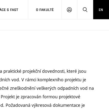
CE S FAST
O FAKULTĚ
EN
PŘIHLÁSIT
HLEDAT
SE
 a praktické projekční dovednosti, které jsou
dních vod. V rámci komplexního projektu je
ečné zneškodnění veškerých odpadních vod na
Projekt je zpracován formou projektové
vod. Požadovaná výkresová dokumentace je