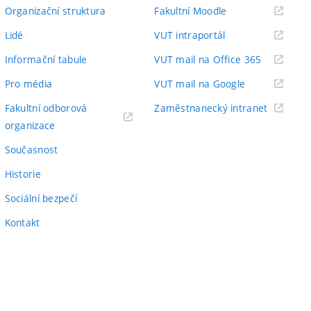
odkaz)
(externí
Organizační struktura
Fakultní Moodle
odkaz)
(externí
Lidé
VUT intraportál
odkaz)
(externí
Informační tabule
VUT mail na Office 365
odkaz)
(externí
Pro média
VUT mail na Google
odkaz)
(externí
Fakultní odborová
Zaměstnanecký intranet
(externí
odkaz)
organizace
odkaz)
Současnost
Historie
Sociální bezpečí
Kontakt