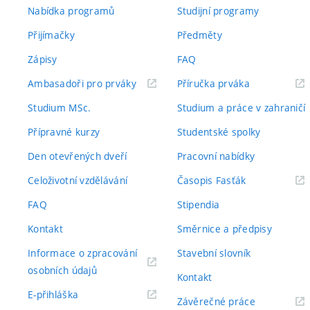
Nabídka programů
Studijní programy
Přijímačky
Předměty
Zápisy
FAQ
(externí
(externí
Ambasadoři pro prváky
Příručka prváka
odkaz)
odkaz)
Studium MSc.
Studium a práce v zahraničí
Přípravné kurzy
Studentské spolky
Den otevřených dveří
Pracovní nabídky
(externí
Celoživotní vzdělávání
Časopis Fasťák
odkaz)
FAQ
Stipendia
Kontakt
Směrnice a předpisy
Informace o zpracování
Stavební slovník
(externí
osobních údajů
Kontakt
odkaz)
(externí
E-přihláška
(externí
Závěrečné práce