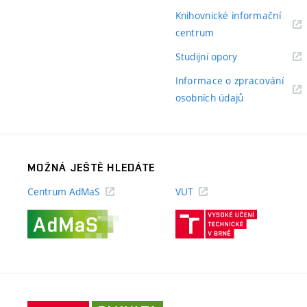
odkaz)
odkaz)
Knihovnické informační
(externí
centrum
odkaz)
(externí
Studijní opory
odkaz)
Informace o zpracování
(externí
osobních údajů
odkaz)
MOŽNÁ JEŠTĚ HLEDÁTE
Centrum AdMaS
VUT
(externí
(externí
odkaz)
odkaz)