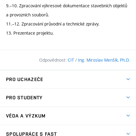
9.–10. Zpracování výkresové dokumentace stavebních objektů
a provozních souborů.
11.–12. Zpracování průvodní a technické zprávy.
13. Prezentace projektu.
Odpovědnost:
CIT
/
Ing. Miroslav Menšík, Ph.D.
PRO UCHAZEČE
Pojďte na FAST
PRO STUDENTY
Nabídka programů
Časový plán studia
Přijímačky
VĚDA A VÝZKUM
Studijní programy
Zápisy
Úspěchy
Předměty
SPOLUPRÁCE S FAST
(externí
Ambasadoři pro prváky