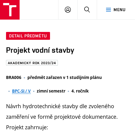
FAST
PŘIHLÁSIT
HLEDAT
MENU
VUT
SE
Brno
DETAIL PŘEDMĚTU
Projekt vodní stavby
AKADEMICKÝ ROK 2023/24
BRA006
předmět zařazen v 1 studijním plánu
BPC-SI / V
zimní semestr
4. ročník
Návrh hydrotechnické stavby dle zvoleného
zaměření ve formě projektové dokumentace.
Projekt zahrnuje: