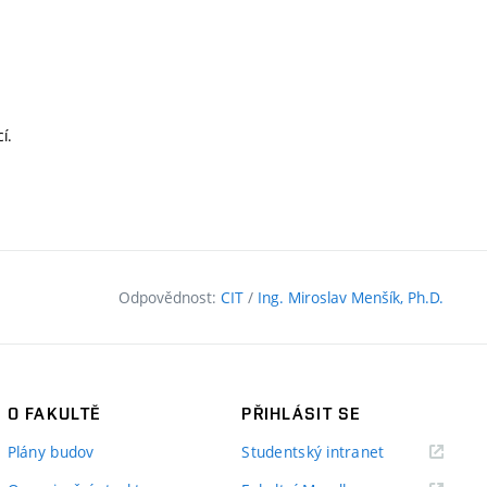
í.
Odpovědnost:
CIT
/
Ing. Miroslav Menšík, Ph.D.
O FAKULTĚ
PŘIHLÁSIT SE
(externí
Plány budov
Studentský intranet
odkaz)