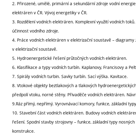
2. Přirozené, umělé, primární a sekundární zdroje vodní energie.
elektráren v ČR. Vývoj energetiky v ČR.
3. Rozdělení vodních elektráren. Komplexní využití vodních toků
účinnost vodního zdroje.
4. Práce vodních elektráren v elektrizační soustavě – diagramy 
v elektrizační soustavě.
5. Hydroenergetické řešení průtočných vodních elektráren.
6. Klasifikace a typy vodních turbín. Kaplanovy, Francisovy a Pel
7. Spirály vodních turbin. Savky turbín. Sací výška. Kavitace.
8. Vtokové objekty beztlakových a tlakových hydroenergetických
předpolí vtoku, norné stěny. Přivaděče vodních elektráren. Návr
9.Ráz přímý, nepřímý. Vyrovnávací komory, funkce, základní typy
10. Stavební část vodních elektráren. Budovy vodních elektráren
řešení. Spodní stavby strojovny – funkce, základní typy nosných
konstrukce.