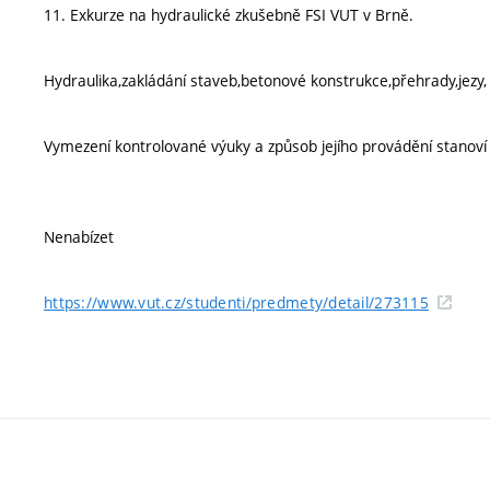
11. Exkurze na hydraulické zkušebně FSI VUT v Brně.
Hydraulika,zakládání staveb,betonové konstrukce,přehrady,jezy, 
Vymezení kontrolované výuky a způsob jejího provádění stanov
Nenabízet
https://www.vut.cz/studenti/predmety/detail/273115