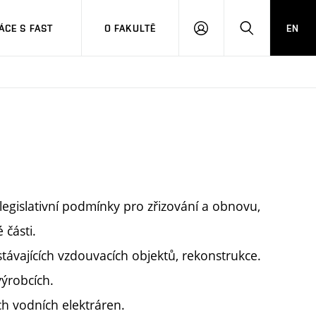
CE S FAST
O FAKULTĚ
EN
PŘIHLÁSIT
HLEDAT
SE
, legislativní podmínky pro zřizování a obnovu,
 části.
távajících vzdouvacích objektů, rekonstrukce.
výrobcích.
h vodních elektráren.