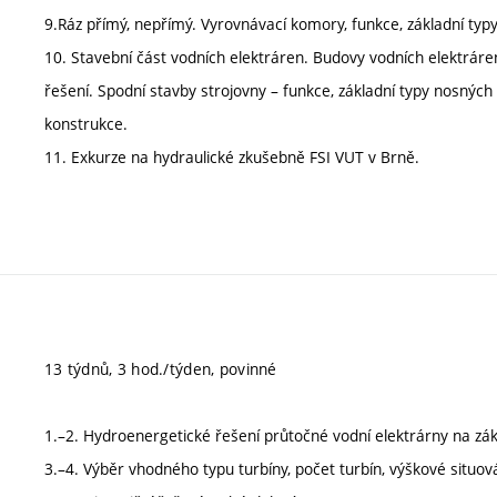
9.Ráz přímý, nepřímý. Vyrovnávací komory, funkce, základní typy
10. Stavební část vodních elektráren. Budovy vodních elektráren
řešení. Spodní stavby strojovny – funkce, základní typy nosných
konstrukce.
11. Exkurze na hydraulické zkušebně FSI VUT v Brně.
13 týdnů, 3 hod./týden, povinné
1.–2. Hydroenergetické řešení průtočné vodní elektrárny na zák
3.–4. Výběr vhodného typu turbíny, počet turbín, výškové situová