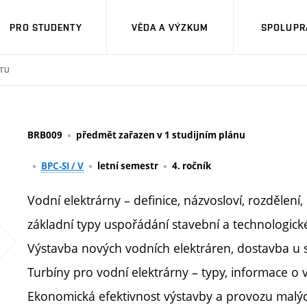
PRO STUDENTY
VĚDA A VÝZKUM
SPOLUPRÁ
TU
BRB009
předmět zařazen v 1 studijním plánu
BPC-SI / V
letní semestr
4. ročník
Vodní elektrárny – definice, názvosloví, rozdělení
základní typy uspořádání stavební a technologické
Výstavba nových vodních elektráren, dostavba u s
Turbíny pro vodní elektrárny – typy, informace o 
Ekonomická efektivnost výstavby a provozu malýc