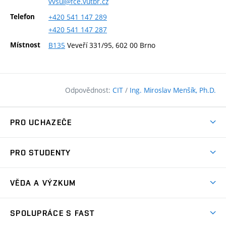
vvsul@fce.vutbr.cz
Telefon
+420
541
147
289
+420
541
147
287
Místnost
B135
Veveří 331/95, 602 00 Brno
Odpovědnost:
CIT
/
Ing. Miroslav Menšík, Ph.D.
PRO UCHAZEČE
Pojďte na FAST
PRO STUDENTY
Nabídka programů
Časový plán studia
Přijímačky
VĚDA A VÝZKUM
Studijní programy
Zápisy
Úspěchy
Předměty
SPOLUPRÁCE S FAST
(externí
Ambasadoři pro prváky
Licence a patenty