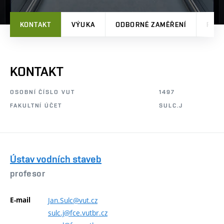
KONTAKT
VÝUKA
ODBORNÉ ZAMĚŘENÍ
PRO
KONTAKT
OSOBNÍ ČÍSLO VUT
1497
FAKULTNÍ ÚČET
SULC.J
Ústav vodních staveb
profesor
E-mail
Jan.Sulc@vut.cz
sulc.j@fce.vutbr.cz