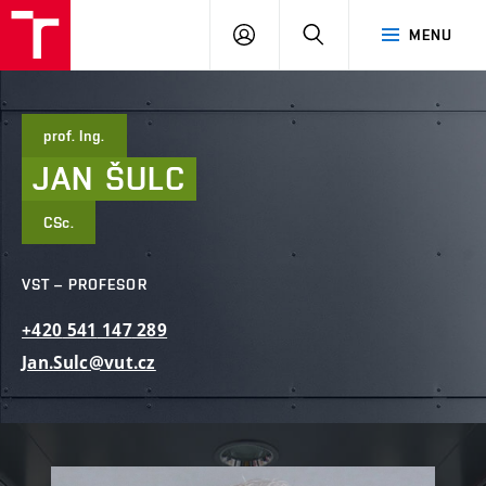
FAST
PŘIHLÁSIT
HLEDAT
MENU
VUT
SE
Brno
prof. Ing.
JAN
ŠULC
CSc.
VST – PROFESOR
+420
541
147
289
Jan.Sulc@vut.cz