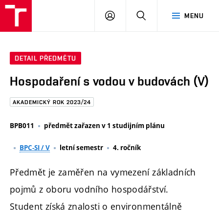
FAST
PŘIHLÁSIT
HLEDAT
MENU
VUT
SE
Brno
DETAIL PŘEDMĚTU
Hospodaření s vodou v budovách (V)
AKADEMICKÝ ROK 2023/24
BPB011
předmět zařazen v 1 studijním plánu
BPC-SI / V
letní semestr
4. ročník
Předmět je zaměřen na vymezení základních
pojmů z oboru vodního hospodářství.
Student získá znalosti o environmentálně