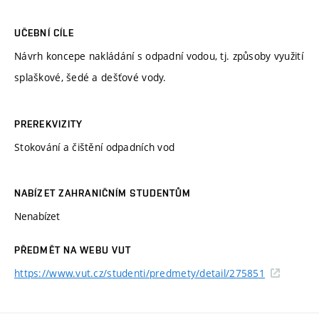
UČEBNÍ CÍLE
Návrh koncepe nakládání s odpadní vodou, tj. způsoby využití
splaškové, šedé a dešťové vody.
PREREKVIZITY
Stokování a čištění odpadních vod
NABÍZET ZAHRANIČNÍM STUDENTŮM
Nenabízet
PŘEDMĚT NA WEBU VUT
https://www.vut.cz/studenti/predmety/detail/275851