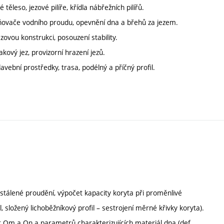
těleso, jezové pilíře, křídla nábřežních pilířů.
ňovače vodního proudu, opevnění dna a břehů za jezem.
ezovou konstrukci, posouzení stability.
akový jez, provizorní hrazení jezů.
vební prostředky, trasa, podélný a příčný profil.
álené proudění, výpočet kapacity koryta při proměnlivé
 složený lichoběžníkový profil – sestrojení měrné křivky koryta).
at Qm a Qn a parametrů charakterizujících materiál dna (def,