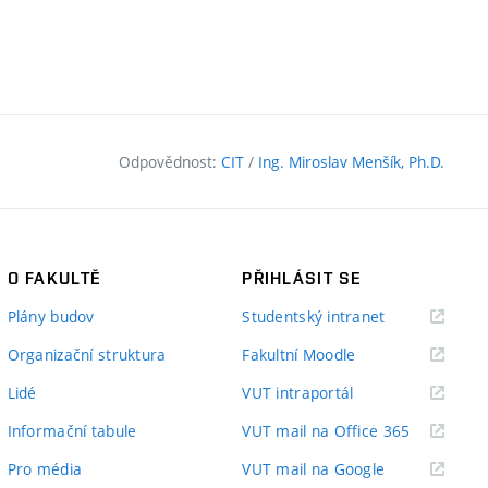
Odpovědnost:
CIT
/
Ing. Miroslav Menšík, Ph.D.
O FAKULTĚ
PŘIHLÁSIT SE
(externí
Plány budov
Studentský intranet
odkaz)
(externí
Organizační struktura
Fakultní Moodle
odkaz)
(externí
Lidé
VUT intraportál
odkaz)
(externí
Informační tabule
VUT mail na Office 365
odkaz)
(externí
Pro média
VUT mail na Google