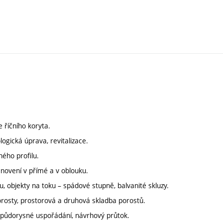
e říčního koryta.
ogická úprava, revitalizace.
ného profilu.
stanovení v přímé a v oblouku.
, objekty na toku – spádové stupně, balvanité skluzy.
rosty, prostorová a druhová skladba porostů.
í, půdorysné uspořádání, návrhový průtok.