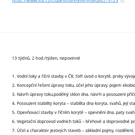
https://www.vut.cz/studenti/predmety/detail/273123
13 týdnů, 2 hod./týden, nepovinné
1. Vodní toky a říční stavby v ČR, SVP, úvod o korytě, prvky vývoj
2. Koncepční řešení úpravy toku, účel jeho úpravy, pojem ekobiol
3. Návrh úpravy toku,podélný sklon dna, návrh a posouzení příč
4. Posouzení stability koryta – stabilita dna koryta, svahů, její 
5. Opevňovací stavby v říčním korytě – opevnění dna, paty svahu
6. Vegetační doprovod vodních toků – břehové a doprovodné po
7. Účel a charakter jezových staveb – základní pojmy, rozdělen