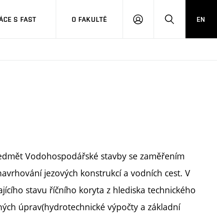
CE S FAST
O FAKULTĚ
EN
PŘIHLÁSIT
HLEDAT
SE
předmět Vodohospodářské stavby se zaměřením
avrhování jezových konstrukcí a vodních cest. V
ícího stavu říčního koryta z hlediska technického
ých úprav(hydrotechnické výpočty a základní