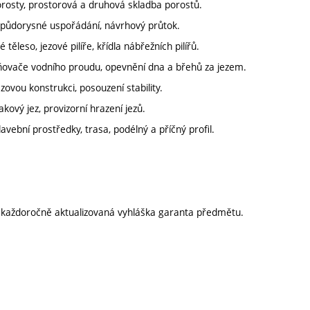
rosty, prostorová a druhová skladba porostů.
í, půdorysné uspořádání, návrhový průtok.
těleso, jezové pilíře, křídla nábřežních pilířů.
ňovače vodního proudu, opevnění dna a břehů za jezem.
ezovou konstrukci, posouzení stability.
akový jez, provizorní hrazení jezů.
vební prostředky, trasa, podélný a příčný profil.
í každoročně aktualizovaná vyhláška garanta předmětu.