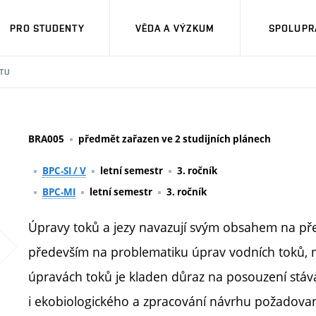
PRO STUDENTY
VĚDA A VÝZKUM
SPOLUPRÁ
TU
BRA005
předmět zařazen ve 2 studijních plánech
BPC-SI / V
letní semestr
3. ročník
BPC-MI
letní semestr
3. ročník
Úpravy toků a jezy navazují svým obsahem na 
především na problematiku úprav vodních toků, n
úpravách toků je kladen důraz na posouzení stávaj
i ekobiologického a zpracování návrhu požadovan