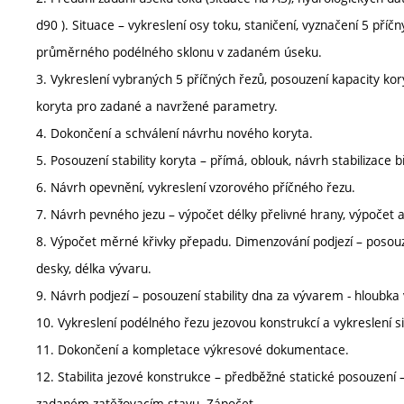
d90 ). Situace – vykreslení osy toku, staničení, vyznačení 5 pří
průměrného podélného sklonu v zadaném úseku.
3. Vykreslení vybraných 5 příčných řezů, posouzení kapacity ko
koryta pro zadané a navržené parametry.
4. Dokončení a schválení návrhu nového koryta.
5. Posouzení stability koryta – přímá, oblouk, návrh stabilizace 
6. Návrh opevnění, vykreslení vzorového příčného řezu.
7. Návrh pevného jezu – výpočet délky přelivné hrany, výpočet a
8. Výpočet měrné křivky přepadu. Dimenzování podjezí – posouz
desky, délka vývaru.
9. Návrh podjezí – posouzení stability dna za vývarem - hloubk
10. Vykreslení podélného řezu jezovou konstrukcí a vykreslení s
11. Dokončení a kompletace výkresové dokumentace.
12. Stabilita jezové konstrukce – předběžné statické posouzení –
zadaném zatěžovacím stavu. Zápočet.