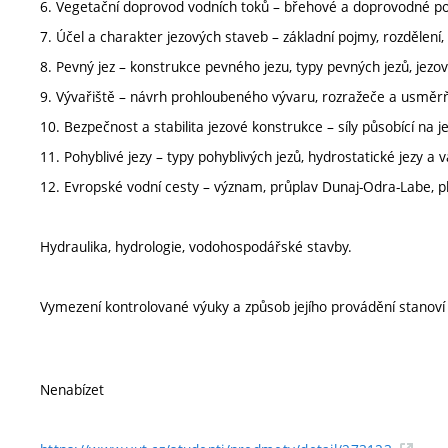
6. Vegetační doprovod vodních toků – břehové a doprovodné po
7. Účel a charakter jezových staveb – základní pojmy, rozdělen
8. Pevný jez – konstrukce pevného jezu, typy pevných jezů, jezové 
9. Vývařiště – návrh prohloubeného vývaru, rozražeče a usměr
10. Bezpečnost a stabilita jezové konstrukce – síly působící na j
11. Pohyblivé jezy – typy pohyblivých jezů, hydrostatické jezy a v
12. Evropské vodní cesty – význam, průplav Dunaj-Odra-Labe, pla
Hydraulika, hydrologie, vodohospodářské stavby.
Vymezení kontrolované výuky a způsob jejího provádění stanov
Nenabízet