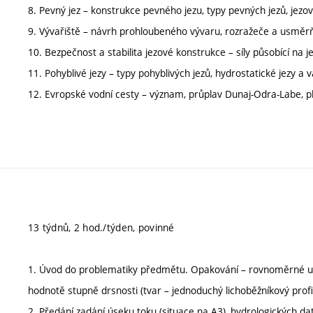
8. Pevný jez – konstrukce pevného jezu, typy pevných jezů, jezové 
9. Vývařiště – návrh prohloubeného vývaru, rozražeče a usměr
10. Bezpečnost a stabilita jezové konstrukce – síly působící na j
11. Pohyblivé jezy – typy pohyblivých jezů, hydrostatické jezy a v
12. Evropské vodní cesty – význam, průplav Dunaj-Odra-Labe, pla
13 týdnů, 2 hod./týden, povinné
1. Úvod do problematiky předmětu. Opakování – rovnoměrné ust
hodnotě stupně drsnosti (tvar – jednoduchý lichoběžníkový profil,
2. Předání zadání úseku toku (situace na A3), hydrologických d