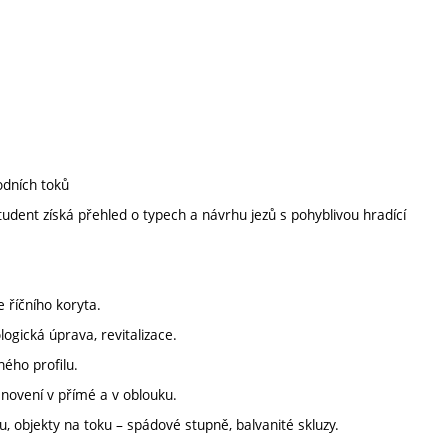
odních toků
udent získá přehled o typech a návrhu jezů s pohyblivou hradící
e říčního koryta.
ogická úprava, revitalizace.
ného profilu.
stanovení v přímé a v oblouku.
, objekty na toku – spádové stupně, balvanité skluzy.