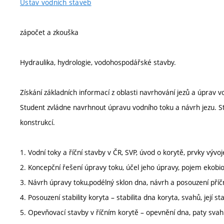
Ústav vodních staveb
zápočet a zkouška
Hydraulika, hydrologie, vodohospodářské stavby.
Získání základních informací z oblasti navrhování jezů a úprav v
Student zvládne navrhnout úpravu vodního toku a návrh jezu. St
konstrukcí.
1. Vodní toky a říční stavby v ČR, SVP, úvod o korytě, prvky vývoj
2. Koncepční řešení úpravy toku, účel jeho úpravy, pojem ekobiol
3. Návrh úpravy toku,podélný sklon dna, návrh a posouzení příč
4. Posouzení stability koryta – stabilita dna koryta, svahů, její 
5. Opevňovací stavby v říčním korytě – opevnění dna, paty svahu