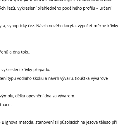
čných řezů. Vykreslení přehledného podélného profilu – určení
ryta, synoptický řez. Návrh nového koryta, výpočet měrné křivky
břehů a dna toku.
 vykreslení křivky přepadu.
ení typu vodního skoku a návrh vývaru, tloušťka vývarové
a výmolu, délka opevnění dna za vývarem.
ituace.
 Blighova metoda, stanovení sil působících na jezové těleso při