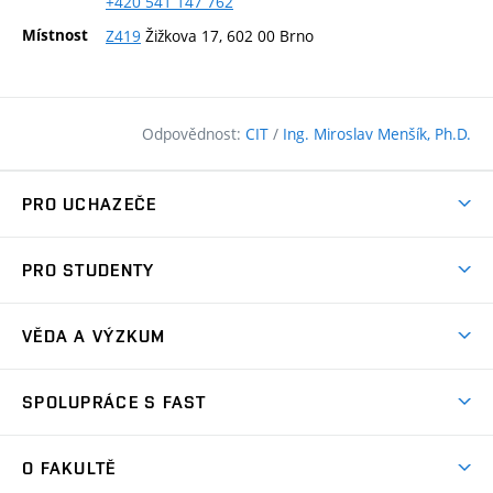
+420
541
147
762
Místnost
Z419
Žižkova 17, 602 00 Brno
Odpovědnost:
CIT
/
Ing. Miroslav Menšík, Ph.D.
PRO UCHAZEČE
Pojďte na FAST
PRO STUDENTY
Nabídka programů
Časový plán studia
Přijímačky
VĚDA A VÝZKUM
Studijní programy
Zápisy
Úspěchy
Předměty
SPOLUPRÁCE S FAST
(externí
Ambasadoři pro prváky
Licence a patenty
odkaz)
FAQ
Studium MSc.
Firemní spolupráce
Centra výzkumu
O FAKULTĚ
(externí
Příručka prváka
Přípravné kurzy
Zahraniční spolupráce