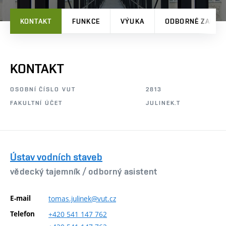
KONTAKT
FUNKCE
VÝUKA
ODBORNÉ ZAMĚŘ
KONTAKT
OSOBNÍ ČÍSLO VUT
2813
FAKULTNÍ ÚČET
JULINEK.T
Ústav vodních staveb
vědecký tajemník /
odborný asistent
E-mail
tomas.julinek@vut.cz
Telefon
+420
541
147
762