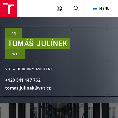
FAST
PŘIHLÁSIT
HLEDAT
MENU
VUT
SE
Brno
Ing.
TOMÁŠ
JULÍNEK
Ph.D.
VST – ODBORNÝ ASISTENT
+420
541
147
762
tomas.julinek@vut.cz