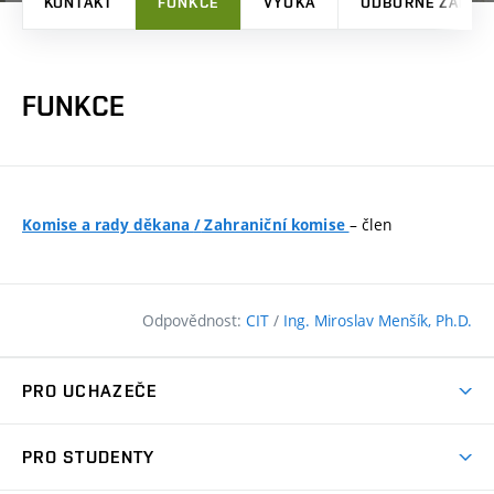
KONTAKT
FUNKCE
VÝUKA
ODBORNÉ ZAMĚŘ
FUNKCE
– člen
Komise a rady děkana
/
Zahraniční komise
Odpovědnost:
CIT
/
Ing. Miroslav Menšík, Ph.D.
PRO UCHAZEČE
Pojďte na FAST
PRO STUDENTY
Nabídka programů