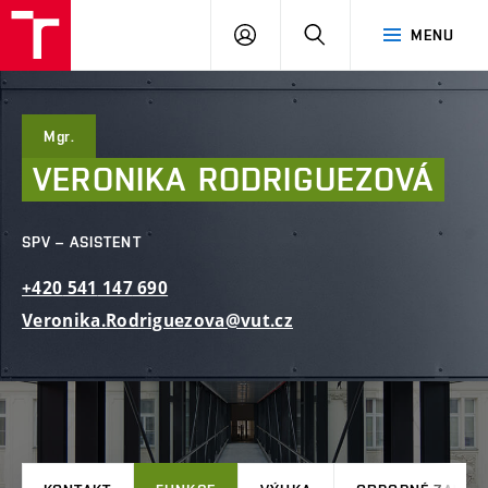
FAST
PŘIHLÁSIT
HLEDAT
MENU
VUT
SE
Brno
Mgr.
VERONIKA
RODRIGUEZOVÁ
SPV – ASISTENT
+420
541
147
690
Veronika.Rodriguezova@vut.cz