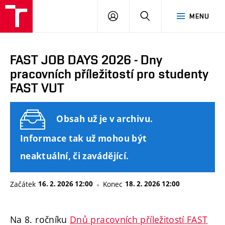
FAST
PŘIHLÁSIT
HLEDAT
MENU
VUT
SE
Brno
FAST JOB DAYS 2026 - Dny
pracovních příležitostí pro studenty
FAST VUT
Obsah už je v archivu.
Informace tak už mohou být
neaktuální, či zavádějící.
Začátek
16. 2. 2026 12:00
Konec
18. 2. 2026 12:00
Na 8. ročníku
Dnů pracovních příležitostí FAST