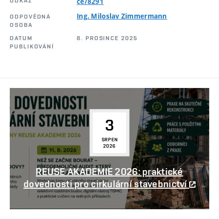
ODKAZ
ce/8291
Ing. Miloslav Zimmermann
ODPOVĚDNÁ
OSOBA
DATUM
8. PROSINCE 2025
PUBLIKOVÁNÍ
3
SRPEN
2026
REUSE AKADEMIE 2026: praktické
dovednosti pro cirkulární stavebnictví