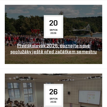
20
SRPEN
2026
Předškolovák 2026: poznejte nové
spolužáky ještě před začátkem semestru
26
SRPEN
2026