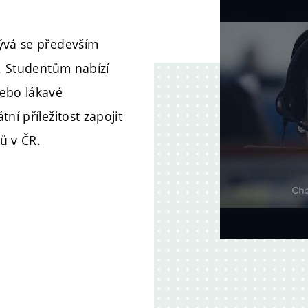
bývá se především
a. Studentům nabízí
nebo lákavé
ní příležitost zapojit
ů v ČR.