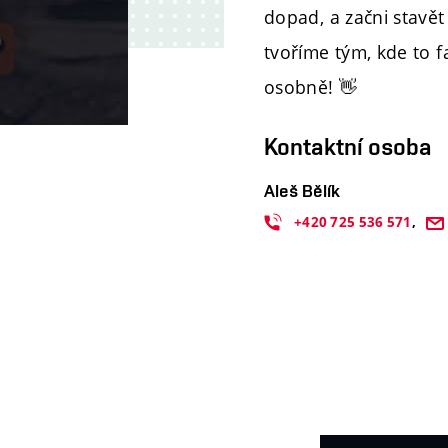
dopad, a začni stavět
tvoříme tým, kde to f
osobně! 👋
Kontaktní osoba
Aleš Bělík
+420
725
536
571
,