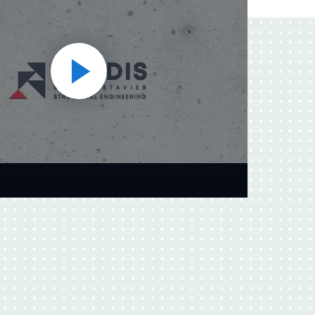
Přehrát
video