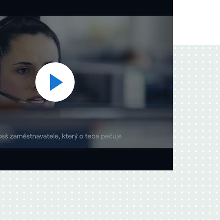
Přehrát
video