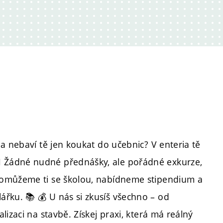
 a nebaví tě jen koukat do učebnic? V enteria tě
♂️ Žádné nudné přednášky, ale pořádné exkurze,
Pomůžeme ti se školou, nabídneme stipendium a
řku. 📚 💰 U nás si zkusíš všechno – od
lizaci na stavbě. Získej praxi, která má reálný