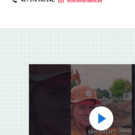
421 910 905 242
,
office@prodis.sk
Přehrát