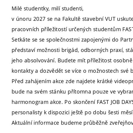
Milé studentky, milí studenti,
v únoru 2027 se na Fakultě stavební VUT uskute
pracovních příležitostí určených studentům FAS
Setkáte se se společnostmi zapojenými do Par
představí možnosti brigád, odborných praxí, stá
jeho absolvování. Budete mít příležitost osobně 
kontakty a dozvědět se více o možnostech své b
Před zahájením akce zde najdete krátké videopr
bude na svém stánku přítomna pouze ve vybra
harmonogram akce. Po skončení FAST JOB DAYS
personalisty k dispozici ještě po dobu šesti měsí
Aktuální informace budeme průběžně zveřejňovat