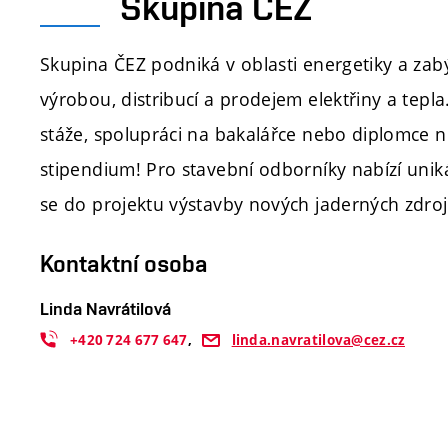
Skupina ČEZ
Skupina ČEZ podniká v oblasti energetiky a za
výrobou, distribucí a prodejem elektřiny a tepl
stáže, spolupráci na bakalářce nebo diplomce 
stipendium! Pro stavební odborníky nabízí unikát
se do projektu výstavby nových jaderných zdroj
Kontaktní osoba
Linda Navrátilová
+420
724
677
647
,
linda.navratilova@cez.cz