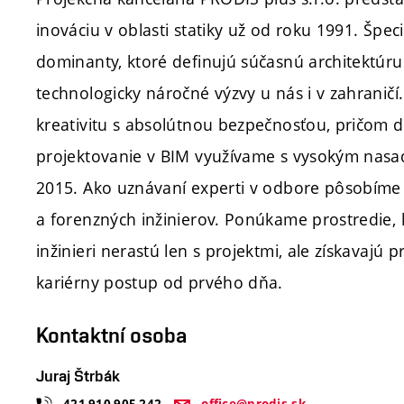
inováciu v oblasti statiky už od roku 1991. Špec
dominanty, ktoré definujú súčasnú architektúru
technologicky náročné výzvy u nás i v zahraničí
kreativitu s absolútnou bezpečnosťou, pričom d
projektovanie v BIM využívame s vysokým nasa
2015. Ako uznávaní experti v odbore pôsobíme a
a forenzných inžinierov. Ponúkame prostredie, 
inžinieri nerastú len s projektmi, ale získavajú p
kariérny postup od prvého dňa.
Kontaktní osoba
Juraj Štrbák