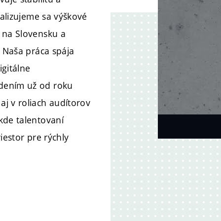
ializujeme sa výškové
 na Slovensku a
. Naša práca spája
igitálne
dením už od roku
j v roliach audítorov
kde talentovaní
riestor pre rýchly