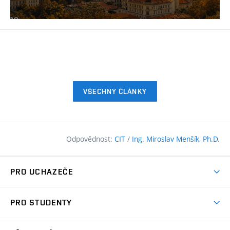
VŠECHNY ČLÁNKY
Odpovědnost:
CIT
/
Ing. Miroslav Menšík, Ph.D.
PRO UCHAZEČE
Pojďte na FAST
PRO STUDENTY
Nabídka programů
Časový plán studia
Přijímačky