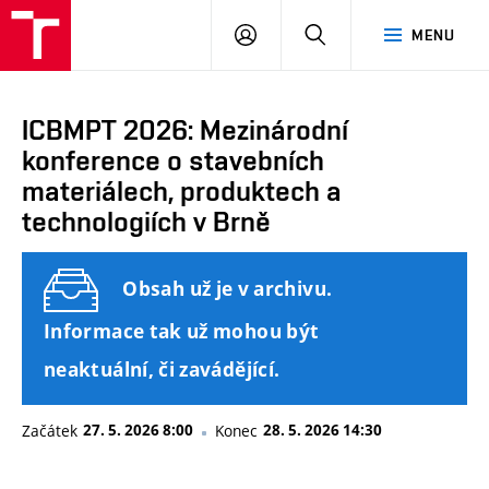
FAST
PŘIHLÁSIT
HLEDAT
MENU
VUT
SE
Brno
ICBMPT 2026: Mezinárodní
konference o stavebních
materiálech, produktech a
technologiích v Brně
Obsah už je v archivu.
Informace tak už mohou být
neaktuální, či zavádějící.
Začátek
27. 5. 2026 8:00
Konec
28. 5. 2026 14:30