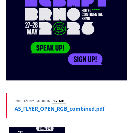
1,7 MB
PŘILOŽENÝ SOUBOR
A5_FLYER_OPEN_RGB_combined.pdf