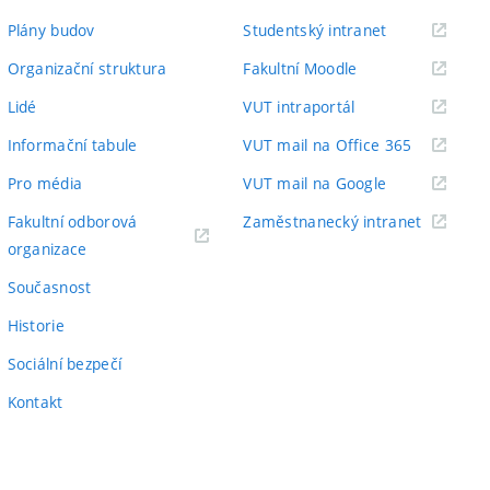
(externí
Plány budov
Studentský intranet
odkaz)
(externí
Organizační struktura
Fakultní Moodle
odkaz)
(externí
Lidé
VUT intraportál
odkaz)
(externí
Informační tabule
VUT mail na Office 365
odkaz)
(externí
Pro média
VUT mail na Google
odkaz)
(externí
Fakultní odborová
Zaměstnanecký intranet
(externí
odkaz)
organizace
odkaz)
Současnost
Historie
Sociální bezpečí
Kontakt