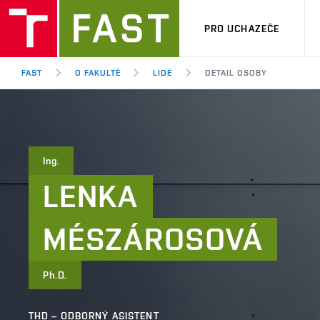
PRO UCHAZEČE
FAST
O FAKULTĚ
LIDÉ
DETAIL OSOBY
Ing.
LENKA
MÉSZÁROSOVÁ
Ph.D.
THD – ODBORNÝ ASISTENT