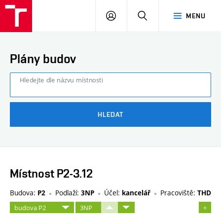
FAST
PŘIHLÁSIT
HLEDAT
MENU
VUT
SE
Brno
Plány budov
Hledejte dle názvu místnosti
HLEDAT
Místnost P2-3.12
Budova:
Podlaží:
Účel:
Pracoviště:
P2
3NP
kancelář
THD