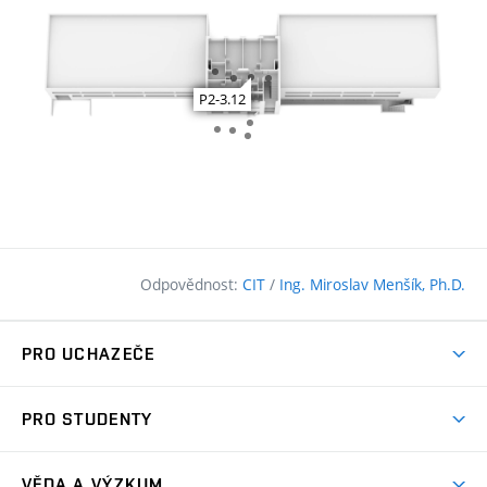
Odpovědnost:
CIT
/
Ing. Miroslav Menšík, Ph.D.
PRO UCHAZEČE
Pojďte na FAST
PRO STUDENTY
Nabídka programů
Časový plán studia
Přijímačky
VĚDA A VÝZKUM