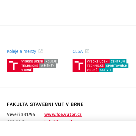
Koleje a menzy
CESA
(externí
(ext
odkaz)
odk
FAKULTA STAVEBNÍ VUT V BRNĚ
Veveří 331/95
www.fce.vutbr.cz
602 00 Brno
info@fce.vutbr.cz