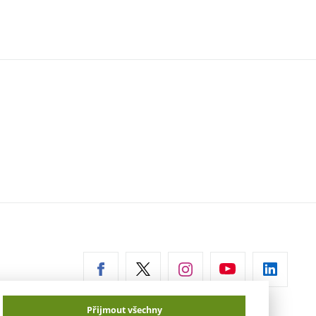
erní
az)
Přijmout všechny