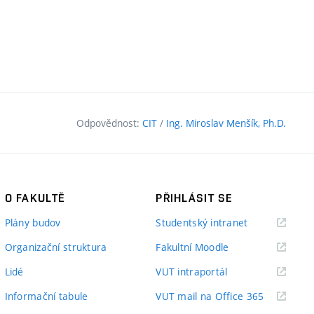
Odpovědnost:
CIT
/
Ing. Miroslav Menšík, Ph.D.
O FAKULTĚ
PŘIHLÁSIT SE
(externí
Plány budov
Studentský intranet
odkaz)
(externí
Organizační struktura
Fakultní Moodle
odkaz)
(externí
Lidé
VUT intraportál
odkaz)
(externí
Informační tabule
VUT mail na Office 365
odkaz)