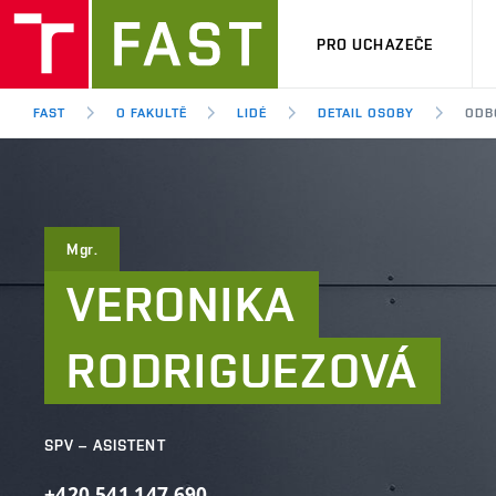
PRO UCHAZEČE
FAST
O FAKULTĚ
LIDÉ
DETAIL OSOBY
ODB
Mgr.
VERONIKA
RODRIGUEZOVÁ
SPV – ASISTENT
+420
541
147
690