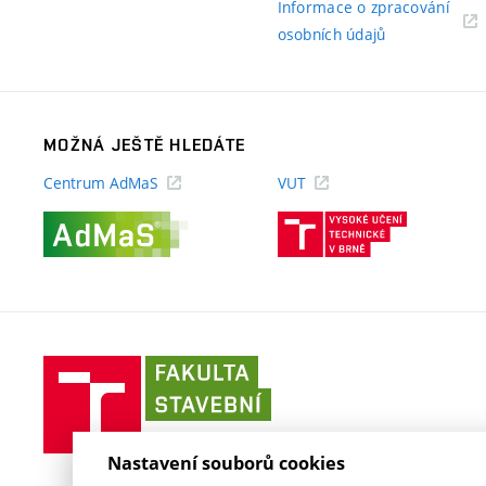
Informace o zpracování
(externí
osobních údajů
odkaz)
MOŽNÁ JEŠTĚ HLEDÁTE
Centrum AdMaS
VUT
(externí
(externí
odkaz)
odkaz)
Fakulta
stavební
VUT
v
Nastavení souborů cookies
Brně