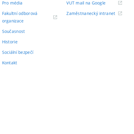
(externí
Pro média
VUT mail na Google
odkaz)
(externí
Fakultní odborová
Zaměstnanecký intranet
(externí
odkaz)
organizace
odkaz)
Současnost
Historie
Sociální bezpečí
Kontakt