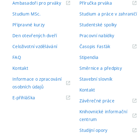
(externí
(externí
Ambasadoři pro prváky
Příručka prváka
odkaz)
odkaz)
Studium MSc.
Studium a práce v zahraničí
Přípravné kurzy
Studentské spolky
Den otevřených dveří
Pracovní nabídky
(externí
Celoživotní vzdělávání
Časopis Fasťák
odkaz)
FAQ
Stipendia
Kontakt
Směrnice a předpisy
Informace o zpracování
Stavební slovník
(externí
osobních údajů
Kontakt
odkaz)
(externí
E-přihláška
(externí
Závěrečné práce
odkaz)
odkaz)
Knihovnické informační
(externí
centrum
odkaz)
(externí
Studijní opory
odkaz)