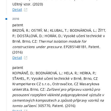
Užitný vzor. (2020)
Detail
2016
patent
BRZOŇ, R.; OSTRÝ, M.; KLUBAL, T.; BODNÁROVÁ, L.; ŽÍTT,
P.; DOSTÁLOVÁ, D.; HORÁK, D.; Vysoké učení technické v
Brně, Brno, CZ:
Thermal isolation module for
constructions under pressure
. EP2851481B1, Patent.
(2016)
Detail
patent
KOPKÁNĚ, D.; BODNÁROVÁ, L.; HELA, R.; HERKA, P.;
SŤAHEL, P.; Vysoké učení technické v Brně, Brno, CZ
KrampeHarex CZ s.r.o., Ostrovačice, CZ Masarykova
univerzita, Brno, CZ:
Zařízení pro přípravu vzorků pro
posouzení rozptýlení vláknité polypropylenové výztuže v
cementových kompozitech a způsob přípravy vzorků na
tomto zařízení
. 305770, Patent. (2016)