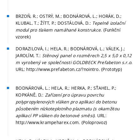
BRZOŇ, R.; OSTRÝ, M.; BODNÁROVÁ, L.; HORÁK, D.;
KLUBAL, T.; ŽÍTT, P.; DOSTÁLOVÁ, D.:
Tepelně izolační
modul pro tlakem namáhané konstrukce
. (Funkční
vzorek)
DORAZILOVÁ, I.; HELA, R.; BODNÁROVÁ, L.; VÁLEK, J.;
JAROLÍM, T.:
Stěnový panel o rozměrech 2,5 x 5,0 x 0,12
m vyrobený ve společnosti GOLDBECK Prefabeton s.r.o
.
URL: http://www.prefabeton.cz/?nointro. (Prototyp)
BODNÁROVÁ, L.; HELA, R.; HERKA, P.; SŤAHEL, P.;
KOPKÁNĚ, D.:
Zařízení pro úpravu povrchu
polypropylenových vláken pro aplikaci do betonu
působením nízkoteplotního plazmatu (s okamžitou
aplikací PP vláken do betonové směsi)
. URL:
http://www.krampeharex.com. (Poloprovoz)