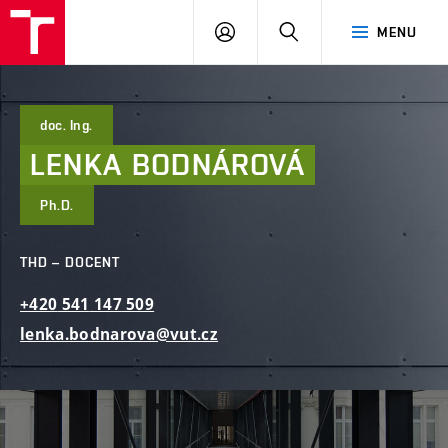
FAST
PŘIHLÁSIT
HLEDAT
MENU
VUT
SE
Brno
doc. Ing.
LENKA
BODNÁROVÁ
Ph.D.
THD – DOCENT
+420
541
147
509
lenka.bodnarova@vut.cz