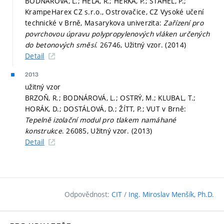
BODNÁROVÁ, L.; HELA, R.; HERKA, P.; SŤAHEL, P.;
KrampeHarex CZ s.r.o., Ostrovačice, CZ Vysoké učení
technické v Brně, Masarykova univerzita:
Zařízení pro
povrchovou úpravu polypropylenových vláken určených
do betonových směsí
. 26746, Užitný vzor. (2014)
Detail
2013
užitný vzor
BRZOŇ, R.; BODNÁROVÁ, L.; OSTRÝ, M.; KLUBAL, T.;
HORÁK, D.; DOSTÁLOVÁ, D.; ŽÍTT, P.; VUT v Brně:
Tepelně izolační modul pro tlakem namáhané
konstrukce
. 26085, Užitný vzor. (2013)
Detail
Odpovědnost:
CIT
/
Ing. Miroslav Menšík, Ph.D.