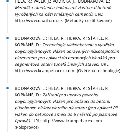
HELA, R.; VÁLEK, J.; VODIČKA, J.; BODNÁROVÁ, L.:
Metodika zkoušení a hodnocení vlastností betonů
vyrobených na bázi směsných cementů
. URL:
http://www.qualiform.cz. (Metodiky certifikované)
BODNÁROVÁ, L.; HELA, R.; HERKA, P.; SŤAHEL, P.;
KOPKÁNĚ, D.:
Technologie vláknobetonu s využitím
polypropylenových vláken upravených nízkoteplotním
plazmatem pro aplikaci do betonových klenáků pro
segmentová ostění tunelů liniových staveb
. URL:
http://www.krampeharex.com. (Ověřená technologie)
BODNÁROVÁ, L.; HELA, R.; HERKA, P.; SŤAHEL, P.;
KOPKÁNĚ, D.:
Zařízení pro úpravu povrchu
polypropylenových vláken pro aplikaci do betonu
působením nízkoteplotního plazmatu (pro aplikaci PP
vláken do betonové směsi do 6 měsíců po plazmové
úpravě)
. URL: http://www.krampeharex.com.
(Poloprovoz)