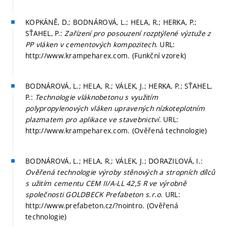
KOPKÁNĚ, D.; BODNÁROVÁ, L.; HELA, R.; HERKA, P.;
SŤAHEL, P.:
Zařízení pro posouzení rozptýlené výztuže z
PP vláken v cementových kompozitech
. URL:
http://www.krampeharex.com. (Funkční vzorek)
BODNÁROVÁ, L.; HELA, R.; VÁLEK, J.; HERKA, P.; SŤAHEL,
P.:
Technologie vláknobetonu s využitím
polypropylenových vláken upravených nízkoteplotním
plazmatem pro aplikace ve stavebnictví
. URL:
http://www.krampeharex.com. (Ověřená technologie)
BODNÁROVÁ, L.; HELA, R.; VÁLEK, J.; DORAZILOVÁ, I.:
Ověřená technologie výroby stěnových a stropních dílců
s užitím cementu CEM II/A-LL 42,5 R ve výrobně
společnosti GOLDBECK Prefabeton s.r.o
. URL:
http://www.prefabeton.cz/?nointro. (Ověřená
technologie)