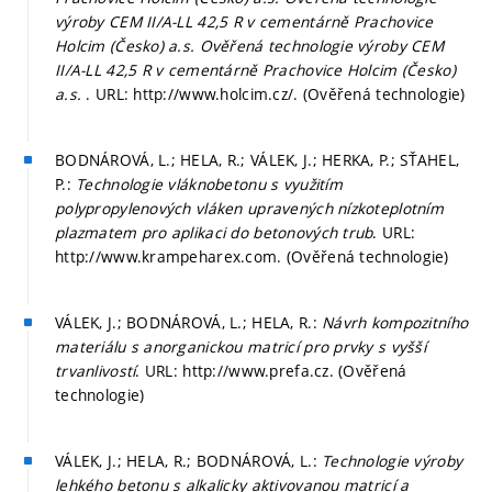
výroby CEM II/A-LL 42,5 R v cementárně Prachovice
Holcim (Česko) a.s. Ověřená technologie výroby CEM
II/A-LL 42,5 R v cementárně Prachovice Holcim (Česko)
a.s.
. URL: http://www.holcim.cz/. (Ověřená technologie)
BODNÁROVÁ, L.; HELA, R.; VÁLEK, J.; HERKA, P.; SŤAHEL,
P.:
Technologie vláknobetonu s využitím
polypropylenových vláken upravených nízkoteplotním
plazmatem pro aplikaci do betonových trub
. URL:
http://www.krampeharex.com. (Ověřená technologie)
VÁLEK, J.; BODNÁROVÁ, L.; HELA, R.:
Návrh kompozitního
materiálu s anorganickou matricí pro prvky s vyšší
trvanlivostí
. URL: http://www.prefa.cz. (Ověřená
technologie)
VÁLEK, J.; HELA, R.; BODNÁROVÁ, L.:
Technologie výroby
lehkého betonu s alkalicky aktivovanou matricí a