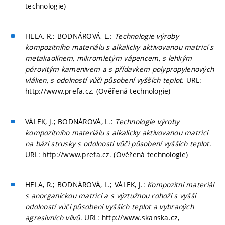
technologie)
HELA, R.; BODNÁROVÁ, L.:
Technologie výroby
kompozitního materiálu s alkalicky aktivovanou matricí s
metakaolínem, mikromletým vápencem, s lehkým
pórovitým kamenivem a s přídavkem polypropylenových
vláken, s odolností vůči působení vyšších teplot
. URL:
http://www.prefa.cz. (Ověřená technologie)
VÁLEK, J.; BODNÁROVÁ, L.:
Technologie výroby
kompozitního materiálu s alkalicky aktivovanou matricí
na bázi strusky s odolností vůči působení vyšších teplot
.
URL: http://www.prefa.cz. (Ověřená technologie)
HELA, R.; BODNÁROVÁ, L.; VÁLEK, J.:
Kompozitní materiál
s anorganickou matricí a s výztužnou rohoží s vyšší
odolností vůči působení vyšších teplot a vybraných
agresivních vlivů
. URL: http://www.skanska.cz,