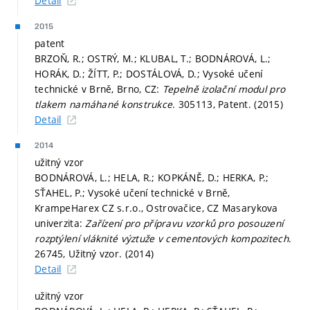
Detail
2015
patent
BRZOŇ, R.; OSTRÝ, M.; KLUBAL, T.; BODNÁROVÁ, L.;
HORÁK, D.; ŽÍTT, P.; DOSTÁLOVÁ, D.; Vysoké učení
technické v Brně, Brno, CZ:
Tepelně izolační modul pro
tlakem namáhané konstrukce
. 305113, Patent. (2015)
Detail
2014
užitný vzor
BODNÁROVÁ, L.; HELA, R.; KOPKÁNĚ, D.; HERKA, P.;
SŤAHEL, P.; Vysoké učení technické v Brně,
KrampeHarex CZ s.r.o., Ostrovačice, CZ Masarykova
univerzita:
Zařízení pro přípravu vzorků pro posouzení
rozptýlení vláknité výztuže v cementových kompozitech
.
26745, Užitný vzor. (2014)
Detail
užitný vzor