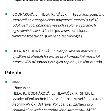
BODNÁROVÁ, L.; HELA, R.; VÁLEK, J.:
Vývoj kompozitního
materiálu s anorganickou polymerní matricí s vyšší
odolností vůči působení vyšších teplot a vybraných
agresivních vlivů
. URL: http://www.skanska.cz,
www.metrostav.cz. (Ověřená technologie)
HELA, R.; BODNÁROVÁ, L.:
Geopolymerní matrice s
využitím druhotných surovin pro kompozitní materiál
odolný vůči působení vysokých teplot
. (Funkční vzorek)
Patenty
2020
užitný vzor
HELA, R.; BODNÁROVÁ, L.; HLAVÁČEK, P.; SITEK, L.;
Vysoké učení technické v Brně, Brno, Veveří, CZ Ústav
geoniky AV ČR, Ostrava, Poruba, CZ:
Zařízení pro
zkoumání povrchu cementového kompozitu
. 34060,