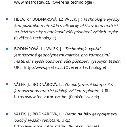
www.metrostav.cz. (Ověřená technologie)
HELA, R.; BODNÁROVÁ, L.; VÁLEK, J.:
Technologie výroby
kompozitního materiálu s alkalicky aktivovanou matricí
na bázi strusky s odolností vůči působení vyšších teplot
.
(Ověřená technologie)
BODNÁROVÁ, L.; VÁLEK, J.:
Technologie využití
jemnozrnné geopolymerní matrice pro kompozitní
materiál s vyšší odolností vůči působení vysokých teplot
.
URL: http://www.prefa.cz. (Ověřená technologie)
VÁLEK, J.; BODNÁROVÁ, L.:
Geopolymerní kompozit s
jemnozrnnou matricí odolný vyšším teplotám
. URL:
http://www.fce.vutbr.cz/thd. (Funkční vzorek)
VÁLEK, J.; BODNÁROVÁ, L.:
Beton na bázi geopolymeru
odolný vyšším teplotám
. URL:
http://www.fce.vutbr.cz/thd. (Funkční vzorek)