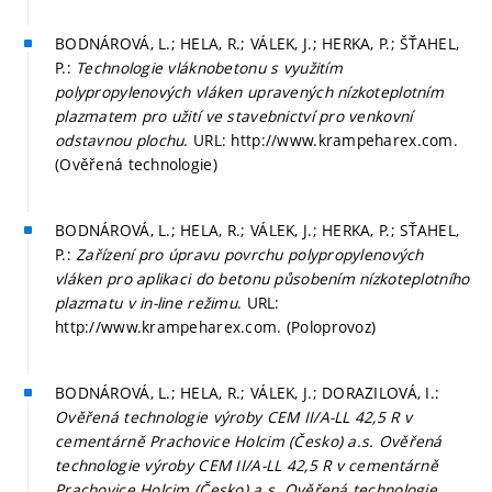
BODNÁROVÁ, L.; HELA, R.; VÁLEK, J.; HERKA, P.; ŠŤAHEL,
P.:
Technologie vláknobetonu s využitím
polypropylenových vláken upravených nízkoteplotním
plazmatem pro užití ve stavebnictví pro venkovní
odstavnou plochu
. URL: http://www.krampeharex.com.
(Ověřená technologie)
BODNÁROVÁ, L.; HELA, R.; VÁLEK, J.; HERKA, P.; SŤAHEL,
P.:
Zařízení pro úpravu povrchu polypropylenových
vláken pro aplikaci do betonu působením nízkoteplotního
plazmatu v in-line režimu
. URL:
http://www.krampeharex.com. (Poloprovoz)
BODNÁROVÁ, L.; HELA, R.; VÁLEK, J.; DORAZILOVÁ, I.:
Ověřená technologie výroby CEM II/A-LL 42,5 R v
cementárně Prachovice Holcim (Česko) a.s. Ověřená
technologie výroby CEM II/A-LL 42,5 R v cementárně
Prachovice Holcim (Česko) a.s. Ověřená technologie