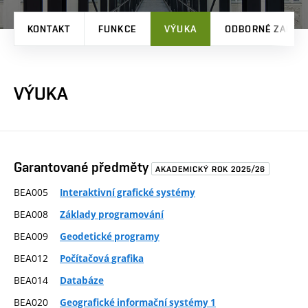
KONTAKT
FUNKCE
VÝUKA
ODBORNÉ ZAMĚŘ
VÝUKA
Garantované předměty
AKADEMICKÝ ROK 2025/26
BEA005
Interaktivní grafické systémy
BEA008
Základy programování
BEA009
Geodetické programy
BEA012
Počítačová grafika
BEA014
Databáze
BEA020
Geografické informační systémy 1