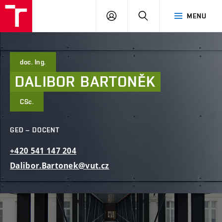
FAST
PŘIHLÁSIT
HLEDAT
MENU
VUT
SE
Brno
doc. Ing.
DALIBOR
BARTONĚK
CSc.
GED – DOCENT
+420
541
147
204
Dalibor.Bartonek@vut.cz