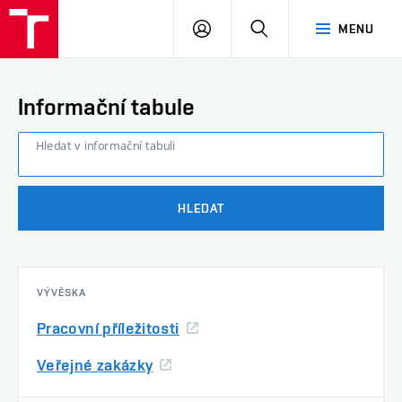
FAST
PŘIHLÁSIT
HLEDAT
MENU
VUT
SE
Brno
Informační tabule
Hledat v informační tabuli
HLEDAT
VÝVĚSKA
Pracovní příležitosti
Veřejné zakázky